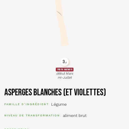
3.
2
Hors saison
début Mars
mi-Juillet
Asperges blanches (et violettes)
Légume
FAMILLE D’INGRÉDIENT
aliment brut
NIVEAU DE TRANSFORMATION