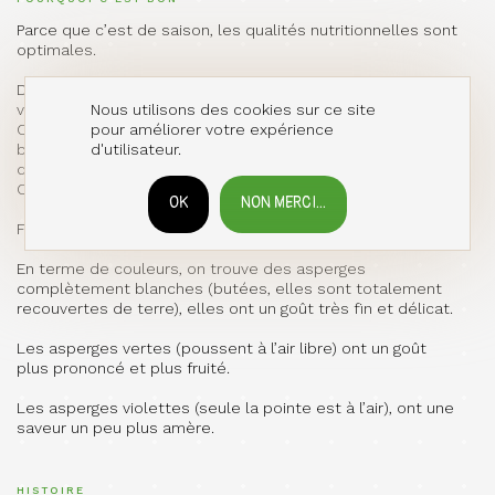
Parce que c’est de saison, les qualités nutritionnelles sont
optimales.
De plus, tout comme l'ail et l'oignon, l'asperge est riche en
Nous utilisons des cookies sur ce site
vitamines A, B9 et PP, phosphore et manganèse.
pour améliorer votre expérience
C'est aussi un légume prébiotique qui contribue à une
d'utilisateur.
bonne santé de notre flore intestinale et lutte contre les
douleurs intestinales.
Comment les choisir ?
OK
NON MERCI...
RETIRER LE CONSENTEMENT
Fermes et cassantes bien sûr et des pointes bien serrées.
En terme de couleurs, on trouve des asperges
complètement blanches (butées, elles sont totalement
recouvertes de terre), elles ont un goût très fin et délicat.
Les asperges vertes (poussent à l’air libre) ont un goût
plus prononcé et plus fruité.
Les asperges violettes (seule la pointe est à l’air), ont une
saveur un peu plus amère.
HISTOIRE