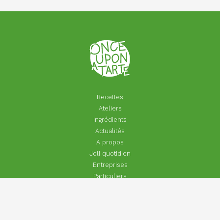
Recettes
Ateliers
Ingrédients
Actualités
A propos
Joli quotidien
Entreprises
Particuliers
Footer
Contact
menu
Aide | Faq