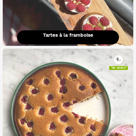
Tartes à la framboise
9.
0
"De saison"