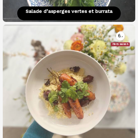
Salade d’asperges vertes et burrata
6.
4
Hors saison