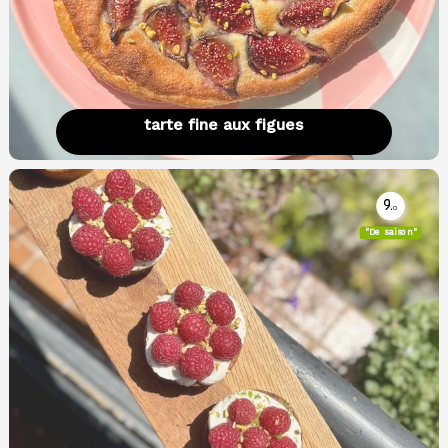
tarte fine aux figues
9.
0
"De saison"