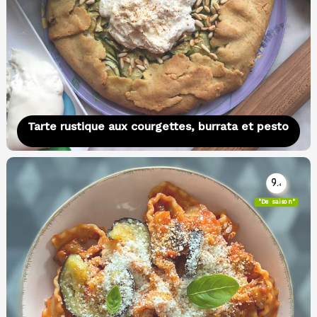
Tarte rustique aux courgettes, burrata et pesto
9.
4
"De saison"