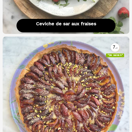
Ceviche de sar aux fraises
7.
2
"De saison"