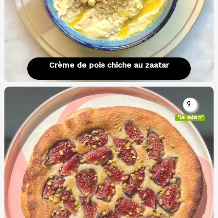
Crème de pois chiche au zaatar
9.
1
"De saison"