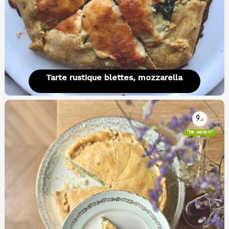
Tarte rustique blettes, mozzarella
9.
3
"De saison"