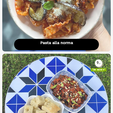
Pasta alla norma
9.
3
"De saison"