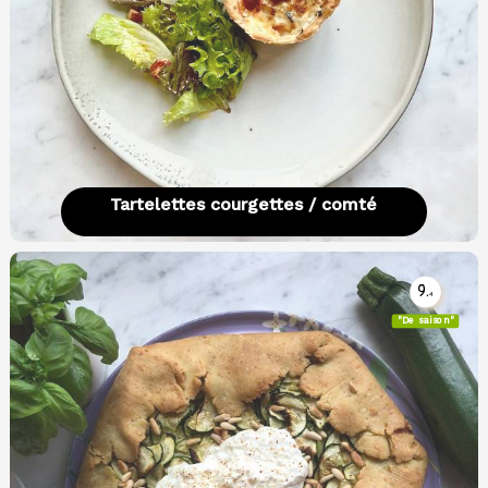
Tartelettes courgettes / comté
9.
4
"De saison"