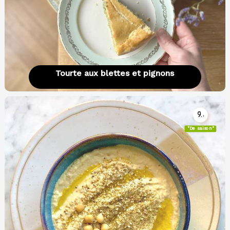
Tourte aux blettes et pignons
9.
1
"De saison"