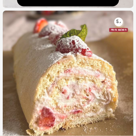
5.
5
Hors saison
Roulé aux fraises