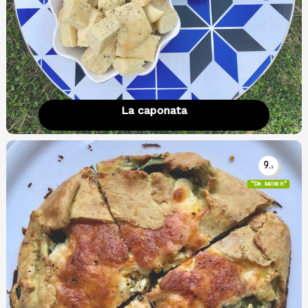
La caponata
9.
3
"De saison"