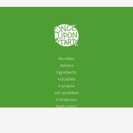
Recettes
Ateliers
Ingrédients
Actualités
A propos
Joli quotidien
Entreprises
Particuliers
Footer
Contact
menu
Aide | Faq