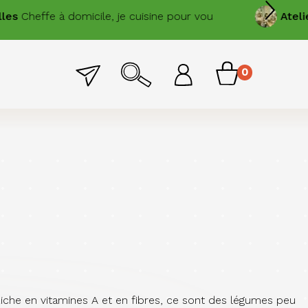
Cheffe à domicile, je cuisine pour vous.
Atelier
En
Menu
0
Menu
item
permanent
du
compte
de
l'utilisateur
. Riche en vitamines A et en fibres, ce sont des légumes peu