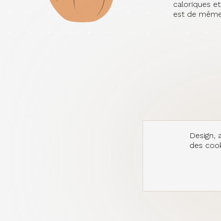
caloriques et
est de même 
Design, a
des cooki