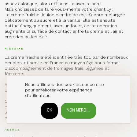
assez calorique, alors utilisons-la avec raison !
Mais choisissez de faire vous-même votre chantilly :
La crème fraîche liquide bien froide est d'abord mélangée
délicatement au sucre et à la vanille. Elle est ensuite
battue énergiquement, avec un fouet, cette opération
augmente la surface de contact entre la crème et l'air et
crée des bulles d'air.
HISTOIRE
La crème fraîche a été identifiée très tôt, par de nombreux
peuples, et servie en France au moyen âge sous forme
d'accompagnement de fromages frais, légumes et
féculents.
Nous utilisons des cookies sur ce site
Au 17e siècle, Vatel inventa la crème Chantilly sous le règne
pour améliorer votre expérience
de Louis XIV.
d'utilisateur.
C'est Antonin Carême « le cuisinier des rois et le roi des
cuisiniers », qui en fait la base de sauces et la marie avec
OK
NON MERCI...
RETIRER LE CONSENTEMENT
les pommes de terre. C'est qui lance la consommation de
crème fraîche de façon vraiment officielle en France !
ASTUCE