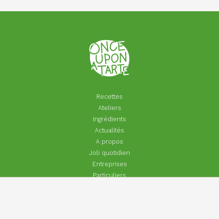
Recettes
Ateliers
Ingrédients
Actualités
A propos
Joli quotidien
Entreprises
Particuliers
Footer
Contact
menu
Aide | Faq