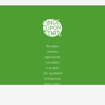
Recettes
Ateliers
Ingrédients
Actualités
A propos
Joli quotidien
Entreprises
Particuliers
Footer
Contact
menu
Aide | Faq