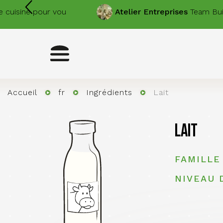
Aller
cuisine pour vous.
Atelier
Entreprises
Team Build
au
contenu
principal
Toggle
navigation
Accueil
fr
Ingrédients
Lait
Lait
FAMILLE
NIVEAU 