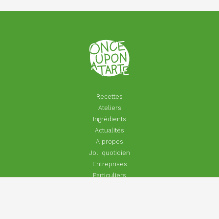
Recettes
Ateliers
Ingrédients
Actualités
A propos
Joli quotidien
Entreprises
Particuliers
Footer
Contact
menu
Aide | Faq