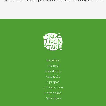
Ooopss.. Vous n'avez pas de contenu 'Favori' pour le moment.
Recettes
Ateliers
Ingrédients
Actualités
A propos
Joli quotidien
Entreprises
Particuliers