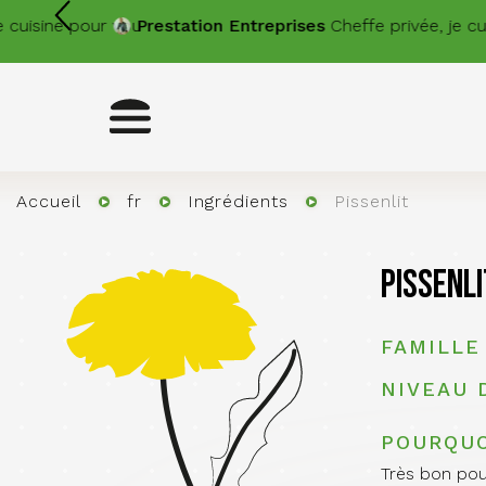
Aller
sine pour vous.
Prestation
Entreprises
Cheffe privée, je cuisin
au
contenu
principal
Toggle
navigation
Accueil
fr
Ingrédients
Pissenlit
Pissenli
FAMILLE
NIVEAU 
POURQUO
Très bon pour