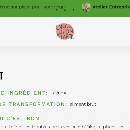
e sur place pour votre équipe
Atelier
Entreprises
T
t
 D’INGRÉDIENT
Légume
DE TRANSFORMATION
aliment brut
I C’EST BON
 le foie et les troubles de la vésicule biliaire, le pisenlit 