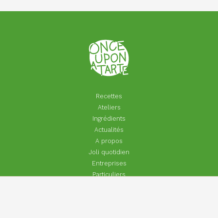
Recettes
Ateliers
Ingrédients
Actualités
A propos
Joli quotidien
Entreprises
Particuliers
Footer
Contact
menu
Aide | Faq