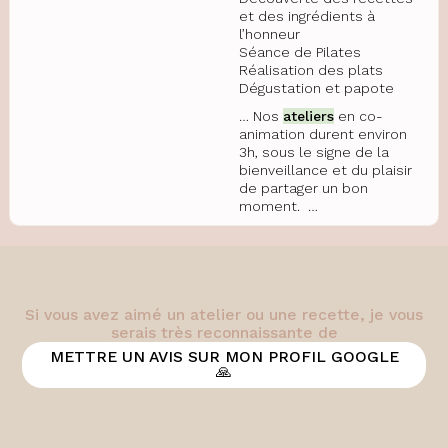
et des ingrédients à
l’honneur
Séance de Pilates
Réalisation des plats
Dégustation et papote
… Nos
ateliers
en co-
animation durent environ
3h, sous le signe de la
bienveillance et du plaisir
de partager un bon
moment. …
Si vous avez aimé un atelier ou une recette, je vous
serais très reconnaissante de
METTRE UN AVIS SUR MON PROFIL GOOGLE
🙏