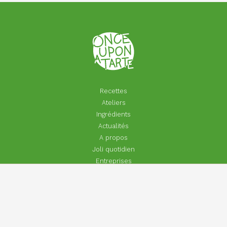
Recettes
Ateliers
Ingrédients
Actualités
A propos
Joli quotidien
Entreprises
Particuliers
Footer
Contact
menu
Aide | Faq
Inscrivez-vous à Once Upon A Lettre