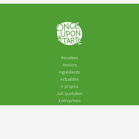
Recettes
Ateliers
Ingrédients
Actualités
A propos
Joli quotidien
Entreprises
Particuliers
Footer
Contact
menu
Aide | Faq
Inscrivez-vous à Once Upon A Lettre