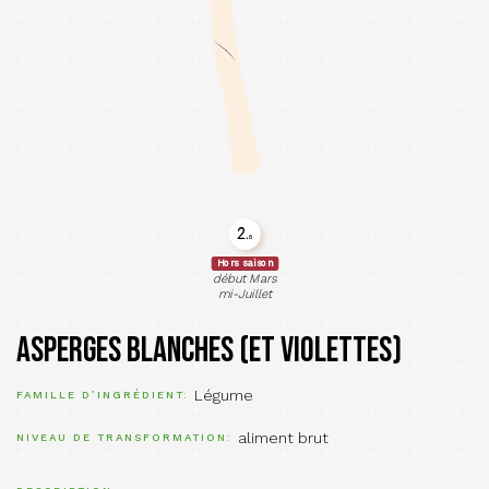
2.
8
Hors saison
début Mars
mi-Juillet
Asperges blanches (et violettes)
Légume
FAMILLE D’INGRÉDIENT
aliment brut
NIVEAU DE TRANSFORMATION