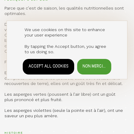
Parce que c’est de saison, les qualités nutritionnelles sont
optimales.
De plus, tout comme l'ail et l'oignon, l'asperge est riche en
We use cookies on this site to enhance
vitamines A, B9 et PP, phosphore et manganèse.
your user experience
C'est aussi un légume prébiotique qui contribue à une
bonne santé de notre flore intestinale et lutte contre les
douleurs intestinales.
By tapping the Accept button, you agree
Comment les choisir ?
to us doing so.
Fermes et cassantes bien sûr et des pointes bien serrées.
ACCEPT ALL COOKIES
NON MERCI...
WITHDRAW CONSENT
En terme de couleurs, on trouve des asperges
complètement blanches (butées, elles sont totalement
recouvertes de terre), elles ont un goût très fin et délicat.
Les asperges vertes (poussent à l’air libre) ont un goût
plus prononcé et plus fruité.
Les asperges violettes (seule la pointe est à l’air), ont une
saveur un peu plus amère.
HISTOIRE