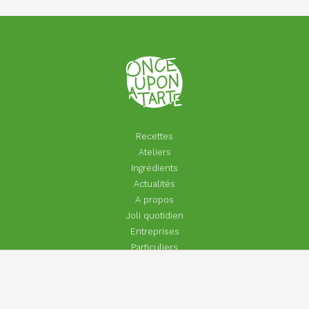
Recettes
Ateliers
Ingrédients
Actualités
A propos
Joli quotidien
Entreprises
Particuliers
Footer
Contact
menu
Aide | Faq