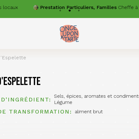
Prestation
Particuliers, Familles
Cheffe à domicile, je
'Espelette
d'Espelette
Sels, épices, aromates et condiments
 D’INGRÉDIENT
Légume
DE TRANSFORMATION
aliment brut