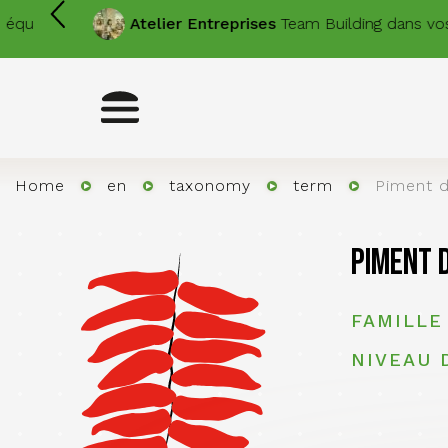
Skip
Atelier
Entreprises
Team Building dans vos locaux
to
main
content
Toggle
navigation
Home
en
taxonomy
term
Piment d
Piment 
FAMILLE
NIVEAU 