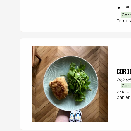
Far
…
Cor
Temps 
Image
Cordo
/fr/at
…
Cor
zField
panier