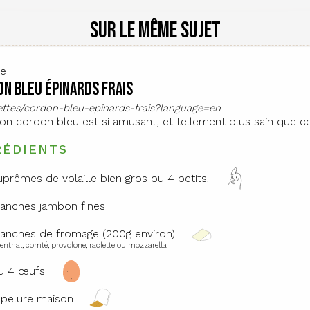
Sur le même sujet
te
n bleu épinards frais
cettes/cordon-bleu-epinards-frais?language=en
son cordon bleu est si amusant, et tellement plus sain que 
RÉDIENTS
uprêmes de volaille bien gros ou 4 petits.
ranches jambon fines
ranches de fromage (200g environ)
thal, comté, provolone, raclette ou mozzarella
u 4 œufs
pelure maison