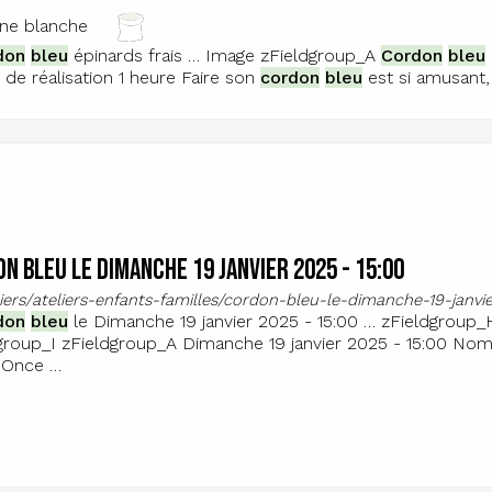
ine blanche
don
bleu
épinards frais … Image zFieldgroup_A
Cordon
bleu
de réalisation 1 heure Faire son
cordon
bleu
est si amusant,
n bleu le Dimanche 19 janvier 2025 - 15:00
eliers/ateliers-enfants-familles/cordon-bleu-le-dimanche-19-janv
don
bleu
le Dimanche 19 janvier 2025 - 15:00 … zFieldgroup_H
group_I zFieldgroup_A Dimanche 19 janvier 2025 - 15:00 Nom
 Once …