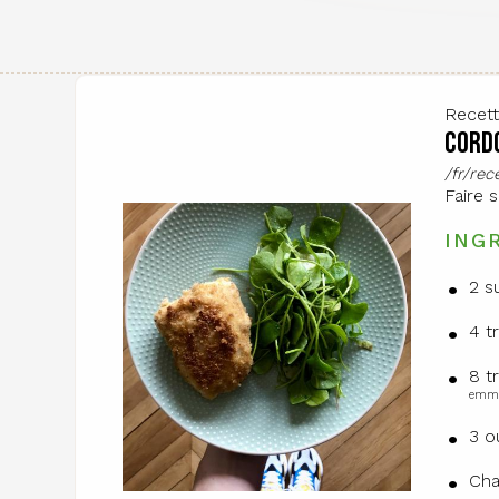
Recet
Cordo
/fr/re
Faire 
ING
2 s
4 t
8 t
emmen
3 o
Cha