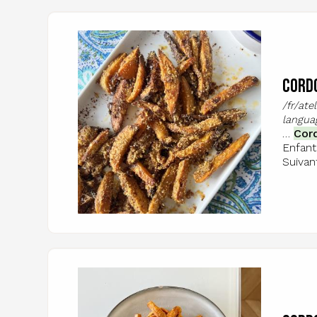
Image
Cordo
/fr/at
langua
…
Cor
Enfant
Suivan
Image