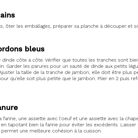
mains
ts, ôter les emballages, préparer sa planche à découper et s
ordons bleus
dinde côte à côte. Vérifier que toutes les tranches sont bie
soin. Garder les parures pour un sauté de dinde aux petits l
uster la taille de la tranche de jambon, elle doit être plus p
 pour qu'elle soit plus petite que le jambon. Plier en 2 puis 
anure
a farine, une assiette avec l'oeuf et une assiette avec la ch
en tapotant bien la farine pour éviter les excédents. Laisser 
t permet une meilleure cohésion à la cuisson.