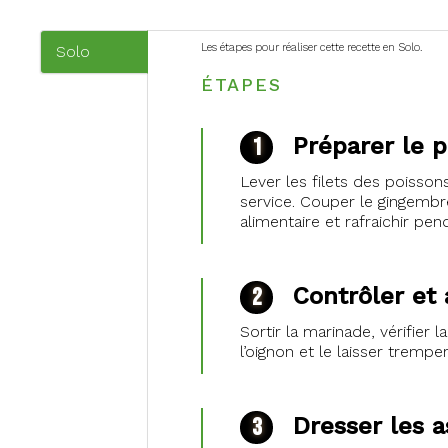
Les étapes pour réaliser cette recette en Solo.
Solo
(onglet
ÉTAPES
actif)
Préparer le 
Lever les filets des poisson
service. Couper le gingembre
alimentaire et rafraichir pen
Contrôler et 
Sortir la marinade, vérifier 
l’oignon et le laisser trempe
Dresser les a