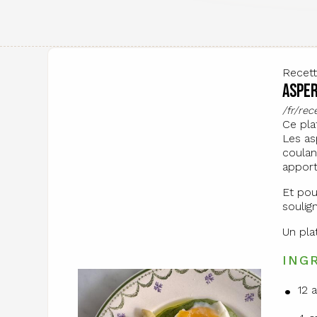
Recet
Asper
/fr/re
Ce pla
Les as
coulan
apport
Et pou
soulig
Un pla
ING
12 