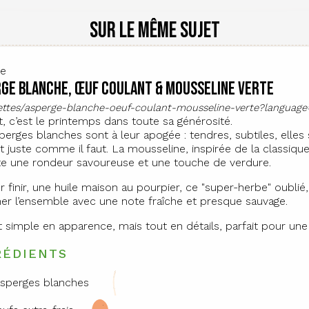
Sur le même sujet
te
ge blanche, œuf coulant & mousseline verte
cettes/asperge-blanche-oeuf-coulant-mousseline-verte?languag
t, c’est le printemps dans toute sa générosité.
perges blanches sont à leur apogée : tendres, subtiles, elles
t juste comme il faut. La mousseline, inspirée de la classiqu
e une rondeur savoureuse et une touche de verdure.
r finir, une huile maison au pourpier, ce "super-herbe" oublié,
ner l’ensemble avec une note fraîche et presque sauvage.
t simple en apparence, mais tout en détails, parfait pour une
RÉDIENTS
asperges blanches