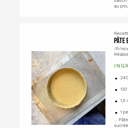
saison
au pour
Recet
Pâte 
/fr/re
Réalis
ING
240
130
1,5
1 p
… Pâte
sucrée