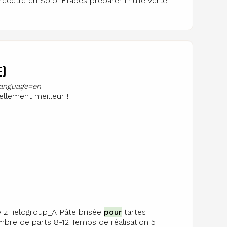
recette en Solo. Étapes préparer l'huile verte
e)
?language=en
ellement meilleur !
e zFieldgroup_A Pâte brisée
pour
tartes
bre de parts 8-12 Temps de réalisation 5