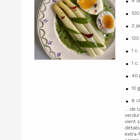
4 œ
100
2 j
120
1 c
1 c
40 
10 
8 c
… de l
verdur
vient 
détails
extra-