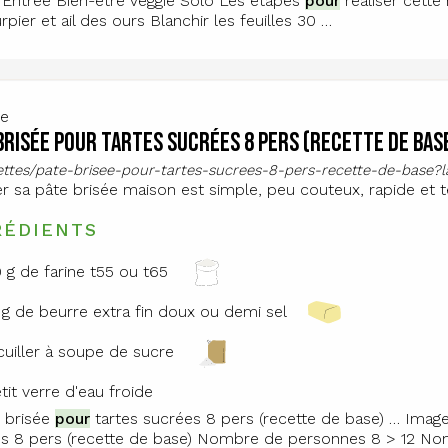
 Entrée Bien-être Veggie Solo Les étapes
pour
réaliser cette 
pier et ail des ours Blanchir les feuilles 30 …
te
brisée pour tartes sucrées 8 pers (recette de bas
cettes/pate-brisee-pour-tartes-sucrees-8-pers-recette-de-base
er sa pâte brisée maison est simple, peu couteux, rapide et t
RÉDIENTS
 g de farine t55 ou t65
 g de beurre extra fin doux ou demi sel
 cuiller à soupe de sucre
etit verre d'eau froide
 brisée
pour
tartes sucrées 8 pers (recette de base) … Imag
s 8 pers (recette de base) Nombre de personnes 8 > 12 Nom