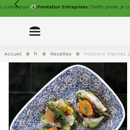
Aller
pour vous.
Prestation
Entreprises
Cheffe privée, je cuisine sur
au
contenu
principal
Toggle
navigation
Accueil
fr
Recettes
Poissons marinés p
Image
Image