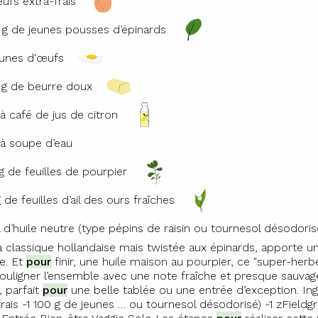
ufs extra-frais
 g de jeunes pousses d’épinards
aunes d'œufs
 g de beurre doux
. à café de jus de citron
. à soupe d’eau
g de feuilles de pourpier
g de feuilles d’ail des ours fraîches
l d’huile neutre (type pépins de raisin ou tournesol désodoris
a classique hollandaise mais twistée aux épinards, apporte 
e. Et
pour
finir, une huile maison au pourpier, ce "super-herb
souligner l’ensemble avec une note fraîche et presque sauvag
, parfait
pour
une belle tablée ou une entrée d’exception. In
frais -1 100 g de jeunes … ou tournesol désodorisé) -1 zField