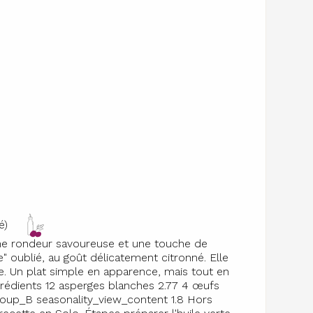
é)
une rondeur savoureuse et une touche de
e" oublié, au goût délicatement citronné. Elle
e. Un plat simple en apparence, mais tout en
grédients 12 asperges blanches 2.77 4 œufs
group_B seasonality_view_content 1.8 Hors