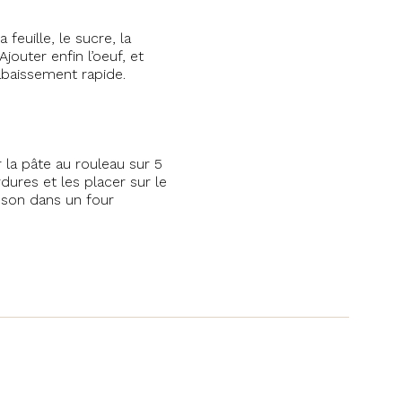
feuille, le sucre, la
jouter enfin l’oeuf, et
 abaissement rapide.
 la pâte au rouleau sur 5
ures et les placer sur le
sson dans un four