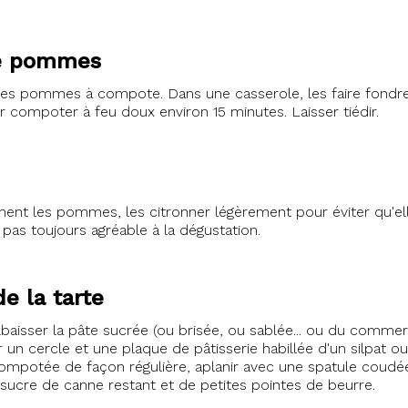
e pommes
es pommes à compote. Dans une casserole, les faire fondre 
sser compoter à feu doux environ 15 minutes. Laisser tiédir.
ment les pommes, les citronner légèrement pour éviter qu'ell
 pas toujours agréable à la dégustation.
e la tarte
Abaisser la pâte sucrée (ou brisée, ou sablée... ou du comme
r un cercle et une plaque de pâtisserie habillée d'un silpat ou 
 compotée de façon régulière, aplanir avec une spatule cou
sucre de canne restant et de petites pointes de beurre.