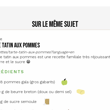
Sur le même sujet
te
 tatin aux pommes
cettes/tarte-tatin-aux-pommes?language=en
te tatin aux pommes est une recette familiale très réjouissa
rre et le sucre 😁
RÉDIENTS
 8 pommes gala (gros gabarits)
 g de beurre breton (doux ou demi sel)
 g de sucre semoule