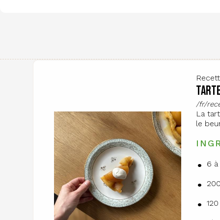
Recet
Tarte
/fr/re
La tar
le beu
ING
6 à
200
120