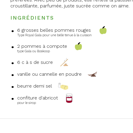
croustillante, parfumée, juste sucrée comme on aime.
INGRÉDIENTS
6 grosses belles pommes rouges
Type Royal Gala pour une belle tenue à la cuisson
2 pommes à compote
type Gala ou Boskoop
6 c à s de sucre
vanille ou cannelle en poudre
beurre demi sel
confiture d'abricot
pour le sirop