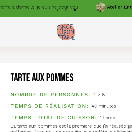
 à domicile, je cuisine pour vous.
Atelier
Entrepr
Tarte aux pommes
NOMBRE DE PERSONNES
4 > 8
TEMPS DE RÉALISATION
40 minutes
TEMPS TOTAL DE CUISSON
1 heure
La tarte aux pommes est la première que j'ai réalisée 
préférées. Avec peu de produits, elle reflète la pâtisseri