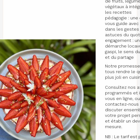
de fruits, légum
végétaux à intég
les recettes
pédagogie : une 
vous guide avec 
dans les gestes
astuces du quot
engagement : u
démarche locavo
gaspi, le sens du
et du partage
Notre promesse 
tous rendre le q
plus joli en cuisi
Consultez nos a
programmés et i
vous en ligne, o
contactez-nous
discuter ensem
votre projet per
et établir un dev
mesure.
NB : Le tarif es