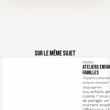
Sur le même sujet
Atelier
Ateliers Enfa
Familles
/fr/particuliers/ate
enfants-familles?
language=en
Vos enfants ai
cuisine ? Vous 
de partager un
moment ensem
Offrez-vous 2 