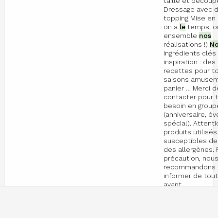
taille et décou
Dressage avec d
topping Mise en 
on a
le
temps, o
ensemble
nos
réalisations !)
N
ingrédients clés 
inspiration : des
recettes pour t
saisons amusem
panier … Merci 
contacter pour 
besoin en group
(anniversaire, 
spécial). Attenti
produits utilisé
susceptibles de
des allergènes. 
précaution, nou
recommandons 
informer de tout
avant …