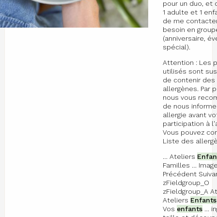
pour un duo, et
1 adulte et 1 enf
de me contacter
besoin en group
(anniversaire, 
spécial).
Attention : Les 
utilisés sont su
de contenir des
allergènes. Par 
nous vous rec
de nous informe
allergie avant vo
participation à l'
Vous pouvez con
Liste des allergè
… Ateliers
Enfan
Familles … Imag
Précédent Suiva
zFieldgroup_O
zFieldgroup_A At
Ateliers
Enfants
Vos
enfants
… in