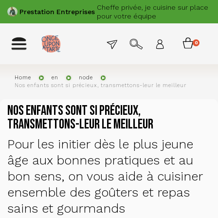
Skip
Cheffe privée, je cuisine sur place
PREVIOUS
NEXT
Prestation
Entreprises
to
pour votre équipe
main
content
Menu
Toggle
0
Menu
navigation
permanent
items
du
compte
Home
en
node
Nos enfants sont si précieux, transmettons-leur le meilleur
de
l'utilisat
Nos enfants sont si précieux,
transmettons-leur le meilleur
Pour les initier dès le plus jeune
âge aux bonnes pratiques et au
bon sens, on vous aide à cuisiner
ensemble des goûters et repas
sains et gourmands