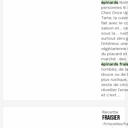
épinards
Nom
personnes 6 
Chez Once U
Tarte, la cuis
fait avec le c
saison et… ce
sous la … rust
surtout zéro g
l’intérieur, un
végétarienne 
du placard et
marché : des
épinards
frai
tombés, de la
douce ou de l
plus rustique,
zeste de citr
réveiller l’en
et c’est …
Recette
Fraisier
/fr/recettes/fra