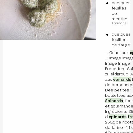
quelques
feuilles
de
menthe
1 branche
quelques
feuilles
de sauge
… Gnudi aux
é
… Image Imag
Image Image
Précédent Sui
zFieldgroup_A
aux
épinards
de personnes
Des petites
boulettes au
épinards
, fo
et gourmand
Ingrédients 3
d'
épinards
fr
250g de ricott
de farine -1 1 
60g de parme