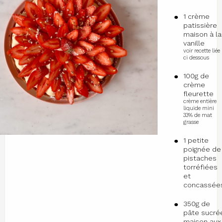
1 crème
patissière
maison à la
vanille
voir recette liée
ci dessous
100g de
crème
fleurette
crème entière
liquide mini
33% de mat
grasse
1 petite
poignée de
pistaches
torréfiées
et
concassée
350g de
pâte sucré
maison aux