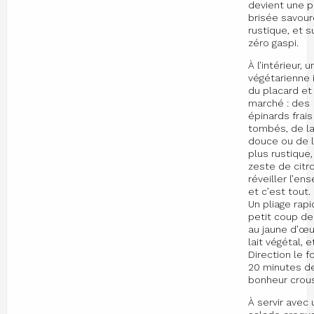
devient une p
brisée savour
rustique, et s
zéro gaspi.
À l’intérieur, 
végétarienne 
du placard et
marché : des
épinards frais
tombés, de la
douce ou de l
plus rustique,
zeste de citr
réveiller l’en
et c’est tout.
Un pliage rapi
petit coup de
au jaune d’œu
lait végétal, e
Direction le f
20 minutes d
bonheur croust
À servir avec