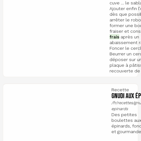
cuve … le sabl
Ajouter enfin l’
dès que possi
arrêter le robo
former une bou
fraiser et cons
frais
après un
abaissement r
Foncer le cerc
Beurrer un cerc
déposer sur u
plaque à pâtis
recouverte de
Recette
Gnudi aux é
/fr/recettes/gn
epinards
Des petites
boulettes au
épinards, fon
et gourmand