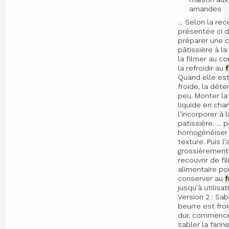
amandes
… Selon la rec
présentée ci 
préparer une 
pâtissière à la 
la filmer au co
la refroidir au
f
Quand elle est
froide, la déte
peu. Monter l
liquide en chan
l'incorporer à l
patissière. … p
homogénéiser
texture. Puis l
grossièrement 
recouvrir de fi
alimentaire pou
conserver au
f
jusqu’à utilisat
Version 2 : Sabl
beurre est froi
dur, commence
sabler la farin