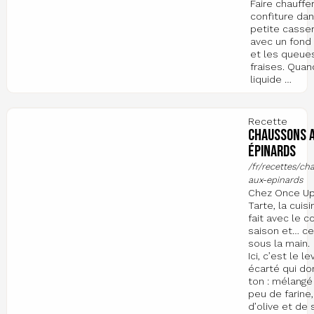
Faire chauffer
confiture da
petite casse
avec un fond
et les queue
fraises. Quan
liquide …
Recette
Chaussons 
épinards
/fr/recettes/ch
aux-epinards
Chez Once U
Tarte, la cuis
fait avec le c
saison et… ce
sous la main.
Ici, c’est le le
écarté qui do
ton : mélangé
peu de farine,
d’olive et de s