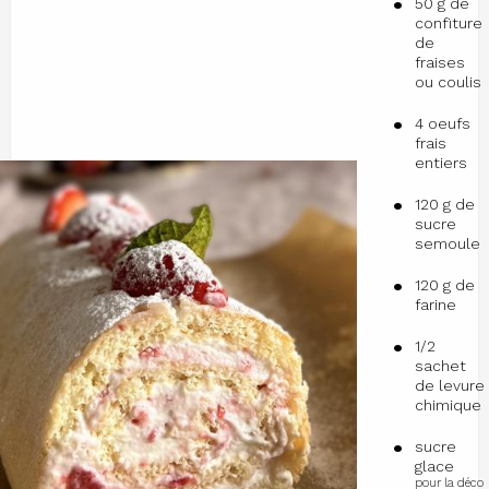
50 g de
confiture
de
fraises
ou coulis
4 oeufs
frais
entiers
120 g de
sucre
semoule
120 g de
farine
1/2
sachet
de levure
chimique
sucre
glace
pour la déco