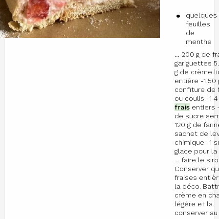
quelques
feuilles
de
menthe
… 200 g de fr
gariguettes 5
g de crème l
entière -1 50
confiture de 
ou coulis -1 
frais
entiers -
de sucre sem
120 g de farin
sachet de le
chimique -1 s
glace pour la
… faire le siro
Conserver q
fraises entiè
la déco. Batt
crème en chan
légère et la
conserver a