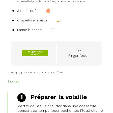
emmenthal, comté, provolone, raclette ou mozzarella
3 ou 4 œufs
Chapelure maison
Farine blanche
Plat
Toujours "de
saison"
seasonality_view_content
Finger food
Les étapes pour réaliser cette recette en Solo.
ÉTAPES
Préparer la volaille
Mettre de l’eau à chauffer dans une casserole
pendant ce temps (pour pocher les filets) elle ne