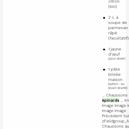
citron
(bio)
2 c. à
soupe de
parmesan
râpé
(facultatif)
1 jaune
d’œuf
(pour dorer)
1 pâte
brisée
maison
(option : au
levain écarté)
… Chaussons 
épinards
… Im
Image Image 
Image Image
Précédent Sui
zFieldgroup_A
Chaussons au