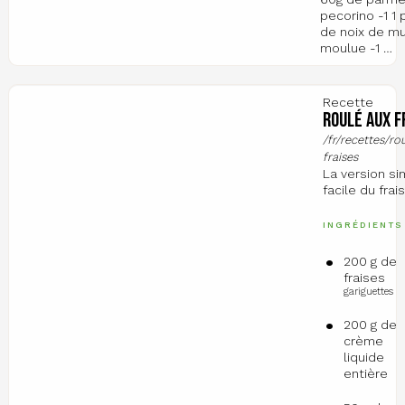
pecorino -1 1 
de noix de m
moulue -1 …
Recette
Roulé aux f
/fr/recettes/ro
fraises
La version si
facile du frais
INGRÉDIENTS
200 g de
fraises
gariguettes
200 g de
crème
liquide
entière