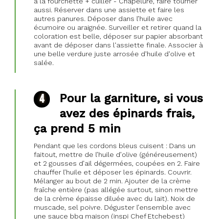
à la fourchette + cuiller - Chapelure, faire tourner
aussi. Réserver dans une assiette et faire les
autres panures. Déposer dans l’huile avec
écumoire ou araignée. Surveiller et retirer quand la
coloration est belle, déposer sur papier absorbant
avant de déposer dans l'assiette finale. Associer à
une belle verdure juste arrosée d'huile d'olive et
salée.
Pour la garniture, si vous
avez des épinards frais,
ça prend 5 min
Pendant que les cordons bleus cuisent : Dans un
faitout, mettre de l’huile d’olive (généreusement)
et 2 gousses d’ail dégermées, coupées en 2. Faire
chauffer l’huile et déposer les épinards. Couvrir.
Mélanger au bout de 2 min. Ajouter de la crème
fraîche entière (pas allégée surtout, sinon mettre
de la crème épaisse diluée avec du lait). Noix de
muscade, sel poivre. Déguster l’ensemble avec
une sauce bbq maison (inspi Chef Etchebest)