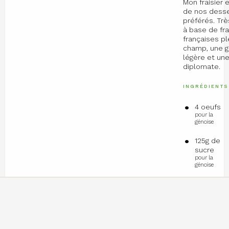
Mon fraisier 
de nos dess
préférés. Trè
à base de fr
françaises pl
champ, une 
légère et un
diplomate.
INGRÉDIENTS
4 oeufs
pour la
génoise
125g de
sucre
pour la
génoise
100g de
farine
pour la
génoise
25 g de