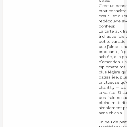
fraises
C’est un desse
croit connaître
cœur… et qu’o
redécouvre av
bonheur.
La tarte aux fr
à chaque fois 
petite variatio
que j’aime : u
croquante, à p
sablée, à la p
d’amandes. U
diplomate ma
plus légère qu
pâtissière, plu
onctueuse qu’
chantilly — pa
la vanille. Et s
des fraises cue
pleine maturité
simplement p
sans chichis.
Un peu de pis
torréfiées vie