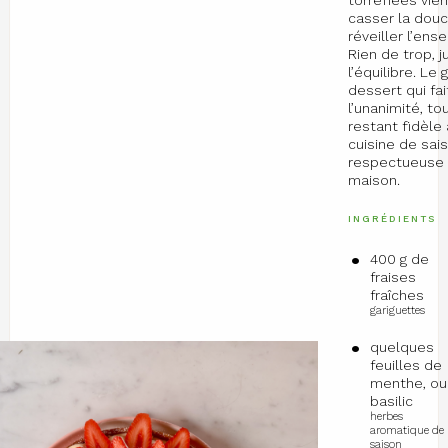
casser la douc
réveiller l’ens
Rien de trop, j
l’équilibre. Le
dessert qui fai
l’unanimité, to
restant fidèle
cuisine de sais
respectueuse e
maison.
INGRÉDIENTS
400 g de
fraises
fraîches
gariguettes
quelques
feuilles de
menthe, ou
basilic
herbes
aromatique de
saison