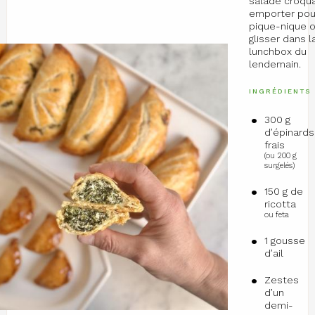
salade croqua
emporter pou
pique-nique o
glisser dans l
lunchbox du
lendemain.
INGRÉDIENTS
300 g
d’épinards
frais
(ou 200 g
surgelés)
150 g de
ricotta
ou feta
1 gousse
d’ail
Zestes
d’un
demi-