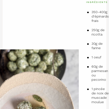
INGRÉDIENTS
350-400g
d'épinards
frais
250g de
ricotta
30g de
farine
1 oeuf
60g de
parmesan
ou
pecorino
1 pincée
de noix de
muscade
moulue