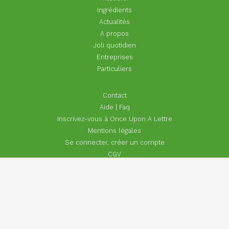
Ingrédients
Actualités
A propos
Joli quotidien
Entreprises
Particuliers
Footer
Contact
menu
Aide | Faq
Inscrivez-vous à Once Upon A Lettre
Mentions légales
Se connecter, créer un compte
CGV
Réseaux