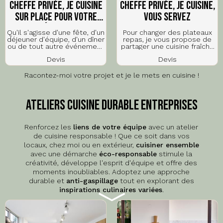
Cheffe privée, je cuisine
Cheffe privée, je cuisine,
sur place pour votre
vous servez
équipe
Qu'il s'agisse d'une fête, d'un
Pour changer des plateaux
déjeuner d'équipe, d'un dîner
repas, je vous propose de
ou de tout autre événement
partager une cuisine fraîche
spécial dans vos locaux, je
et engagée, des plats sains
Devis
Devis
m'occupe de tout ! Profitez
et savoureux, toujours de
de mon expertise culinaire
saison.
directement sur…
Racontez-moi votre projet et je le mets en cuisine !
Je cuisine chez moi, je vous
livre et vous…
Ateliers cuisine durable entreprises
Renforcez les
liens de votre équipe
avec un atelier
de cuisine responsable ! Que ce soit dans vos
locaux, chez moi ou en extérieur,
cuisiner ensemble
avec une démarche
éco-responsable
stimule la
créativité, développe l'esprit d'équipe et offre des
moments inoubliables. Adoptez une approche
durable et
anti-gaspillage
tout en explorant des
inspirations culinaires variées
.