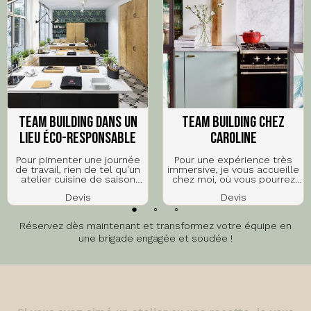
Team building dans un
Team building chez
lieu éco-responsable
Caroline
Pour pimenter une journée
Pour une expérience très
de travail, rien de tel qu'un
immersive, je vous accueille
atelier cuisine de saison
chez moi, où vous pourrez
dans un lieu éco-
cuisiner ensemble, comme à
Devis
Devis
responsable !
la maison. Rien de tel pour
créer une bonne ambiance
Choisissez un lieu partenaire
et apprendre plein de trucs
Réservez dès maintenant et transformez votre équipe en
engagé, de la ferme urbaine
à…
au cottage en…
une brigade engagée et soudée !