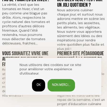
un joli quotidien ?
La vérité, c'est que les
tomates en hiver, c'est un
Nous adorons cuisiner
peu comme une blague pas
chaque jour, et surtout nous
drôle. Alors, respectons le
adorons mettre en scène les
cycle naturel des tomates et
petits plats, les assiettes,
profitons d'autres délices
les aliments, les végétaux.
hivernaux. Quand l'été
Nous suivre vous apportera
reviendra, nous pourrons
sûrement des idées ou des
nous délecter de tomates
inspirations pour rendre
délicieuses, fraîches...
votre quotidien plus facile et
plus joli !
Vous souhaitez vivre une
Premier site pédagogique
aventure culinaire en
consacré à la cuisine du
famille ?
quotidien
Nous utilisons des cookies sur ce site
pour améliorer votre expérience
Rejoignez-nous pour des
approche ludique et
d'utilisateur.
ateliers spéciaux où petits
bienveillante de la cuisine de
et grands s'unissent pour
saison, pour améliorer son
créer des délices à quatre
agilité à préparer des repas
OK
NON MERCI...
RETIRER LE CONSENTEMENT
mains ! On adore partager
gourmands et sains, et pour
des moments de plaisir avec
aider à intégrer plus de
vos enfants !
légumes et fruits dans les
repas de la semaine, c'est un
projet d’éducation culinaire