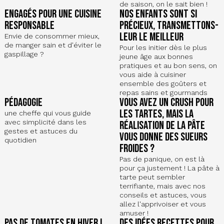
de saison, on le sait bien !
Engagés pour une cuisine
Nos enfants sont si
responsable
précieux, transmettons-
leur le meilleur
Envie de consommer mieux,
de manger sain et d'éviter le
Pour les initier dès le plus
gaspillage ?
jeune âge aux bonnes
pratiques et au bon sens, on
vous aide à cuisiner
ensemble des goûters et
repas sains et gourmands
pédagogie
Vous avez un crush pour
les tartes, mais la
une cheffe qui vous guide
avec simplicité dans les
réalisation de la pâte
gestes et astuces du
vous donne des sueurs
quotidien
froides ?
Pas de panique, on est là
pour ça justement ! La pâte à
tarte peut sembler
terrifiante, mais avec nos
conseils et astuces, vous
allez l'apprivoiser et vous
amuser !
Pas de tomates en hiver !
Des idées recettes pour