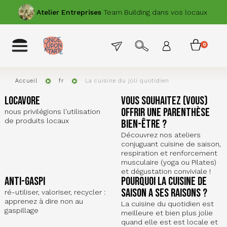
Aller
PRÉCÉDENT
SUIVANT
Atelier
Entreprises
Team Building dans vos locaux
au
contenu
principal
Menu
Toggle
0
Menu
navigation
permanent
item
du
compte
Accueil
fr
La cuisine du joli quotidien
de
locavore
Vous souhaitez (vous)
l'utilisat
offrir une parenthèse
nous privilégions l'utilisation
de produits locaux
bien-être ?
Découvrez nos ateliers
conjuguant cuisine de saison,
respiration et renforcement
musculaire (yoga ou Pilates)
et dégustation conviviale !
anti-gaspi
Pourquoi la cuisine de
saison a ses raisons ?
ré-utiliser, valoriser, recycler :
apprenez à dire non au
La cuisine du quotidien est
gaspillage
meilleure et bien plus jolie
quand elle est est locale et