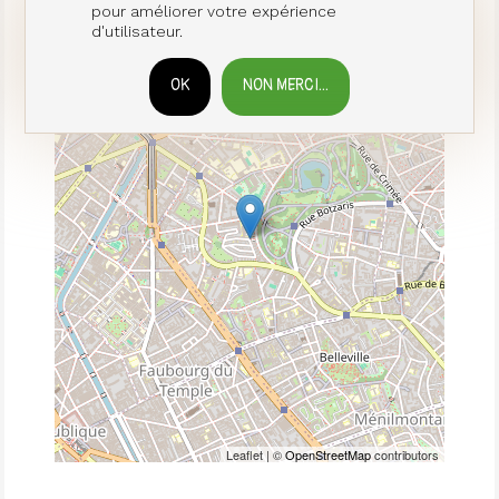
France
pour améliorer votre expérience
d'utilisateur.
+
−
OK
NON MERCI...
RETIRER LE CONSENTEMENT
Leaflet | ©
OpenStreetMap
contributors