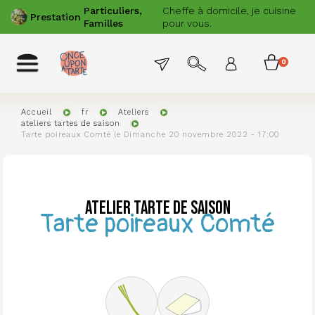
Aller
Particuliers,
Cheffe à domicile, je cuisine
PRÉCÉDENT
SUIVANT
Prestation
au
Familles
pour vous.
contenu
principal
Menu
Toggle
0
Menu
navigation
permanent
item
du
compte
Accueil
fr
Ateliers
ateliers tartes de saison
de
Tarte poireaux Comté le Dimanche 20 novembre 2022 - 17:00
l'utilisat
Atelier Tarte de saison
Tarte poireaux Comté