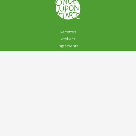
Recettes
Ateliers
Ingrédients
Actualités
A propos
Joli quotidien
Entreprises
Particuliers
Footer
Contact
menu
Aide | Faq
Inscrivez-vous à Once Upon A Lettre
Mentions légales
Se connecter, créer un compte
CGV