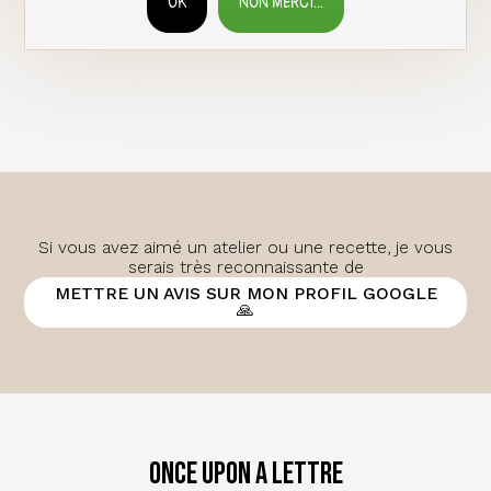
OK
NON MERCI...
RETIRER LE CONSENTEMENT
Si vous avez aimé un atelier ou une recette, je vous
serais très reconnaissante de
METTRE UN AVIS SUR MON PROFIL GOOGLE
🙏
Once Upon a Lettre