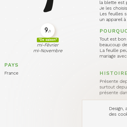
la blette est
Je les choisi
Les feuilles
un appareil 
9.
POURQUO
1
Tout est bon 
"De saison"
beaucoup de 
mi-Février
La feuille p
mi-Novembre
mariage avec
PAYS
HISTOIR
France
Présente depu
surtout depui
présente dans
ASTUCE
Design, a
Les blettes s
des cooki