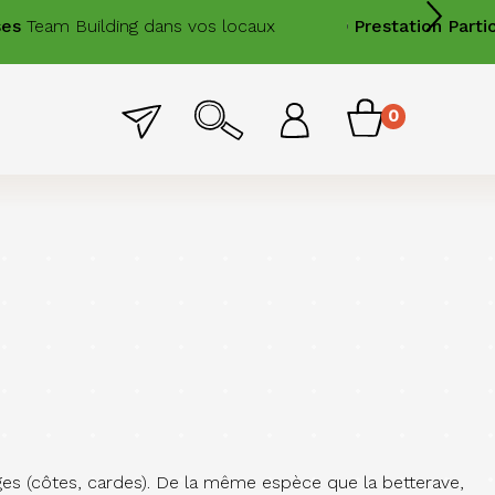
Team Building dans vos locaux
Prestation
Particuli
Menu
0
Menu
item
permanent
du
compte
de
l'utilisateur
tiges (côtes, cardes). De la même espèce que la betterave,