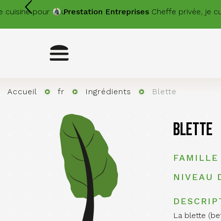
Aller
uisine pour vous.
Prestation
Entreprises
Cheffe privée, je cuis
au
contenu
principal
Toggle
navigation
Accueil
fr
Ingrédients
Blette
Blette
FAMILLE
NIVEAU 
DESCRIP
La blette (be