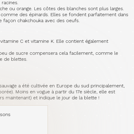
 racines.
nche ou orange. Les côtes des blanches sont plus larges.
tes comme des épinards. Elles se fondent parfaitement dans
ée façon chakchouka avec des oeufs.
A, vitamine C et vitamine K. Elle contient également
Un peu de sucre compensera cela facilement, comme le
 de blettes.
 sauvage a été cultivée en Europe du sud principalement,
ée). Moins en vogue à partir du 17e siècle, elle est
s maintenant) et indique le jour de la blette !
usons
jardin parisien !