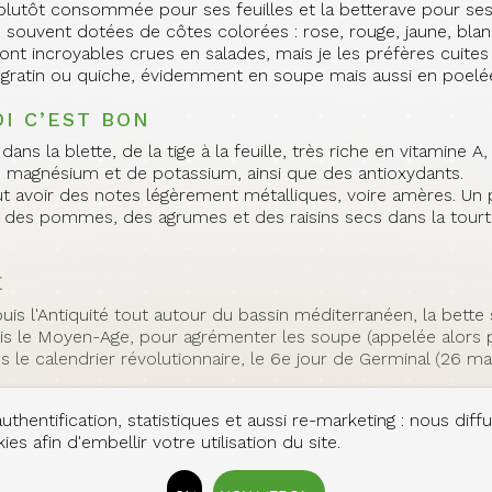
 plutôt consommée pour ses feuilles et la betterave pour ses
s souvent dotées de côtes colorées : rose, rouge, jaune, bla
 sont incroyables crues en salades, mais je les préfères cui
à gratin ou quiche, évidemment en soupe mais aussi en poel
I C’EST BON
dans la blette, de la tige à la feuille, très riche en vitamine 
magnésium et de potassium, ainsi que des antioxydants.
eut avoir des notes légèrement métalliques, voire amères. 
 des pommes, des agrumes et des raisins secs dans la tourte
E
is l'Antiquité tout autour du bassin méditerranéen, la bette
s le Moyen-Age, pour agrémenter les soupe (appelée alors por
 le calendrier révolutionnaire, le 6e jour de Germinal (26 mar
uthentification, statistiques et aussi re-marketing : nous diff
ont faciles à cultiver, même moi j'en ai fait pousser dans mon 
es afin d'embellir votre utilisation du site.