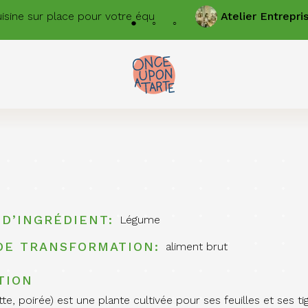
ine sur place pour votre équipe
Atelier
Entreprises
 D’INGRÉDIENT
Légume
DE TRANSFORMATION
aliment brut
TION
tte, poirée) est une plante cultivée pour ses feuilles et ses 