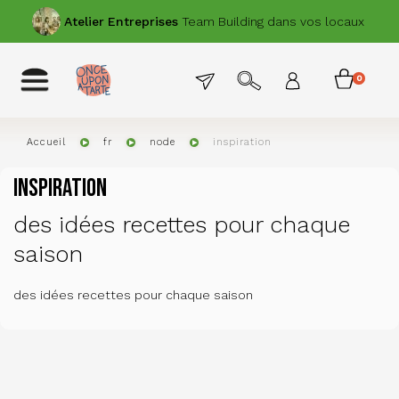
Aller
PRÉCÉDENT
SUIVANT
Atelier
Entreprises
Team Building dans vos locaux
au
contenu
principal
Menu
Toggle
0
Menu
navigation
permanent
item
du
compte
Accueil
fr
node
inspiration
de
inspiration
l'utilisat
des idées recettes pour chaque
saison
des idées recettes pour chaque saison