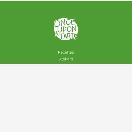
Recettes
Ateliers
Ingrédients
Actualités
A propos
Joli quotidien
Entreprises
Particuliers
Footer
Contact
menu
Aide | Faq
Inscrivez-vous à Once Upon A Lettre