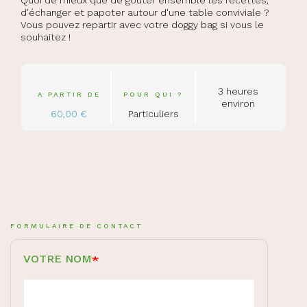
Quoi de mieux que de goûter ensemble les recettes,
d'échanger et papoter autour d'une table conviviale ?
Vous pouvez repartir avec votre doggy bag si vous le
souhaitez !
3 heures
A PARTIR DE
POUR QUI ?
environ
60,00 €
Particuliers
FORMULAIRE DE CONTACT
VOTRE NOM