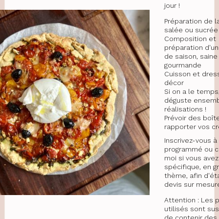
jour !
Préparation de l
salée ou sucrée
Composition et
préparation d'un
de saison, saine
gourmande
Cuisson et dres
décor
Si on a le temps
déguste ensemb
réalisations !
Prévoir des boît
rapporter vos c
Inscrivez-vous à 
programmé ou c
moi si vous avez
spécifique, en 
thème, afin d'éta
devis sur mesure
Attention : Les 
utilisés sont su
de contenir des