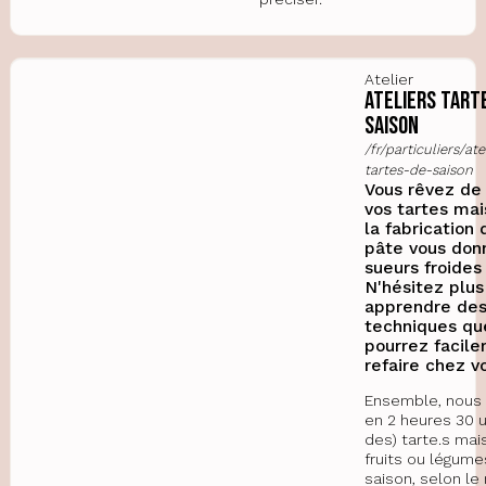
Atelier
Ateliers Tart
saison
/fr/particuliers/ate
tartes-de-saison
Vous rêvez de 
vos tartes mai
la fabrication 
pâte vous don
sueurs froides
N'hésitez plus
apprendre de
techniques qu
pourrez facil
refaire chez v
Ensemble, nous 
en 2 heures 30 
des) tarte.s mai
fruits ou légum
saison, selon l