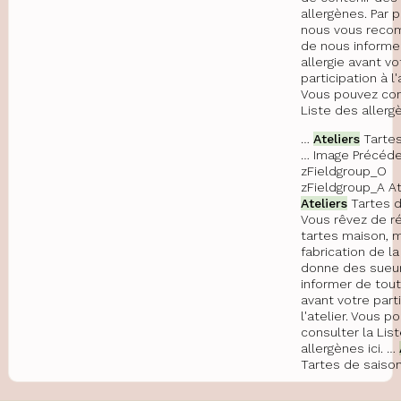
allergènes. Par 
nous vous rec
de nous informe
allergie avant vo
participation à l'
Vous pouvez con
Liste des allergè
…
Ateliers
Tartes
… Image Précéde
zFieldgroup_O
zFieldgroup_A At
Ateliers
Tartes d
Vous rêvez de ré
tartes maison, m
fabrication de l
donne des sueu
informer de tout
avant votre part
l'atelier. Vous p
consulter la Lis
allergènes ici. …
Tartes de saiso