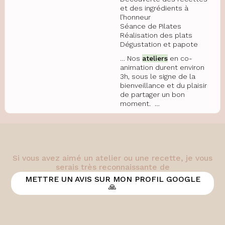
et des ingrédients à
l’honneur
Séance de Pilates
Réalisation des plats
Dégustation et papote
… Nos
ateliers
en co-
animation durent environ
3h, sous le signe de la
bienveillance et du plaisir
de partager un bon
moment. …
Si vous avez aimé un atelier ou une recette, je vous
serais très reconnaissante de
METTRE UN AVIS SUR MON PROFIL GOOGLE
🙏