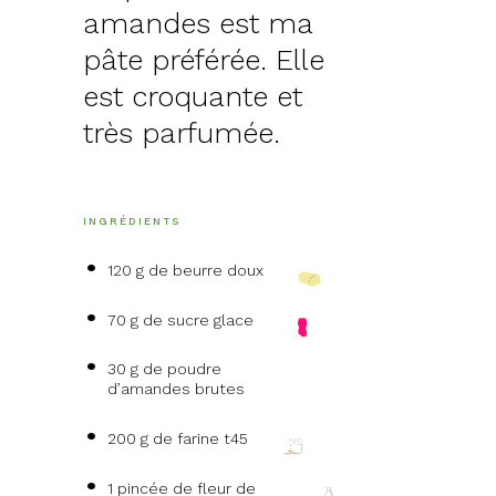
amandes est ma
pâte préférée. Elle
est croquante et
très parfumée.
INGRÉDIENTS
120 g de beurre doux
70 g de sucre glace
30 g de poudre
d’amandes brutes
200 g de farine t45
1 pincée de fleur de