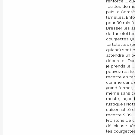
renforce … qu
feuilles de m
puis le Comté
lamelles. Enf
pour 30 min à 
Dresser les a
de tartelette
courgettes Qu
tartelettes (o
quiche) sont c
attendre un p
décercler. Dans
je prends le 
pouvez réalis
recette en ta
comme dans u
grand format, 
même sans ce
moule, façon
rustique ! Not
saisonnalité d
recette 9.39 
Profitons de 
délicieuse pé
les courgette