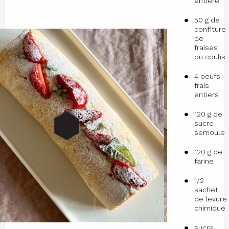
entière
50 g de
confiture
de
fraises
ou coulis
4 oeufs
frais
entiers
120 g de
sucre
semoule
120 g de
farine
1/2
sachet
de levure
chimique
sucre