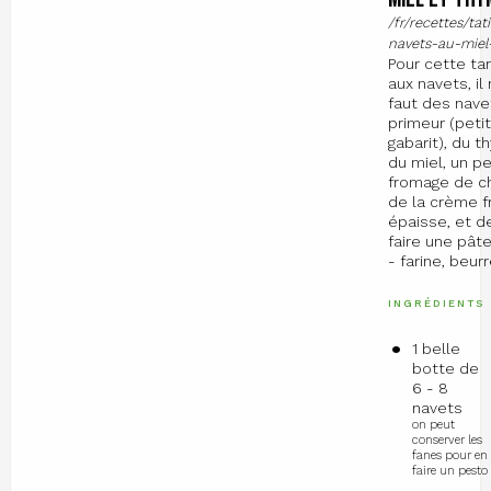
/fr/recettes/tat
navets-au-miel
Pour cette tar
aux navets, il
faut des nave
primeur (petit
gabarit), du th
du miel, un p
fromage de c
de la crème f
épaisse, et d
faire une pât
- farine, beurr
INGRÉDIENTS
1 belle
botte de
6 - 8
navets
on peut
conserver les
fanes pour en
faire un pesto