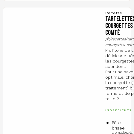
Recette
Tartelette
courgettes 
comté
/fr/recettes/tar
courgettes-com
Profitons de 
délicieuse pé
les courgette
abondent.
Pour une save
optimale, cho
la courgette (
traitement) b
ferme et de p
taille ?.
INGRÉDIENTS
Pâte
brisée
aromatisez-la