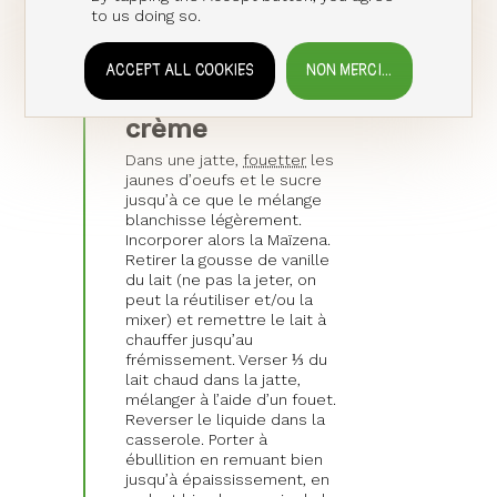
to us doing so.
infuser au moins 15 minutes.
ACCEPT ALL COOKIES
NON MERCI...
WITHDRAW CONSENT
Cuire la
crème
Dans une jatte,
fouetter
les
jaunes d’oeufs et le sucre
jusqu’à ce que le mélange
blanchisse légèrement.
Incorporer alors la Maïzena.
Retirer la gousse de vanille
du lait (ne pas la jeter, on
peut la réutiliser et/ou la
mixer) et remettre le lait à
chauffer jusqu’au
frémissement. Verser ⅓ du
lait chaud dans la jatte,
mélanger à l’aide d’un fouet.
Reverser le liquide dans la
casserole. Porter à
ébullition en remuant bien
jusqu’à épaississement, en