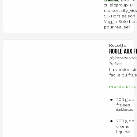
zFieldgroup_B
seasonality_vi
5.5 Hors saison
Veggie Solo Le
pour réaliser …
Recette
Roulé aux f
/fr/recettes/ro
fraises
La version si
facile du frais
INGRÉDIENTS
200 g de
fraises
gariguettes
200 g de
crème
liquide