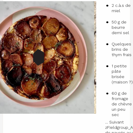
2 c.à.s de
miel
50 g de
beurre
demi sel
Quelques
brins de
thym frais
1 petite
pâte
brisée
(maison ?)
60 g de
fromage
de chèvre
un peu
sec
… Suivant
zFieldgroup_A
de navets au 