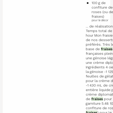
100 g de
confiture de
roses (ou d
fraises)
pour le décor
… de réalisatio
Temps total de 
hour Mon fraisie
de nos dessert
préférés. Très l
base de
fraises
françaises plei
une génoise lég
une crème dipl
Ingrédients 4 o
la génoise -1 12
feuilles de gélat
pour la crème 
-1 430 mL de c
entière liquide 
crème diplomat
de
fraises
pour 
garniture 5.48 1
confiture de ro
fraises
) pour le