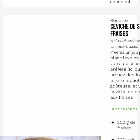
abondent. …
Recette
Ceviche de s
fraises
/fr/recettes/ce
sar-aux-fraises
Prenez un joli
blanc levé en 
votre poisson
préféré (ici du
prenez des fr
et une roquet
goûteuse, et v
ceviche de po
aux fraises !
INGRÉDIENTS
200 g de
fraises
200 g de