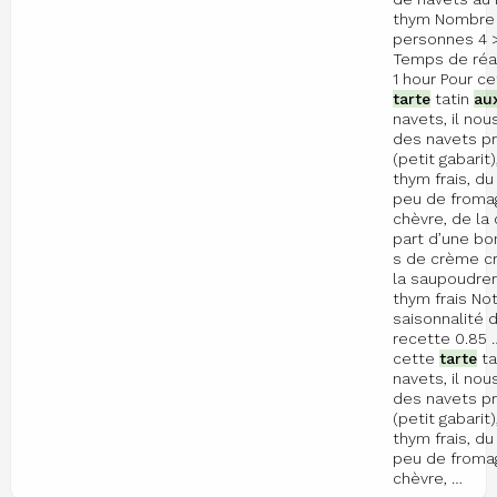
thym Nombre
personnes 4 
Temps de réal
1 hour Pour ce
tarte
tatin
au
navets, il nou
des navets p
(petit gabarit)
thym frais, du
peu de froma
chèvre, de la
part d’une bo
s de crème cr
la saupoudrer
thym frais No
saisonnalité d
recette 0.85 
cette
tarte
ta
navets, il nou
des navets p
(petit gabarit)
thym frais, du
peu de froma
chèvre, …