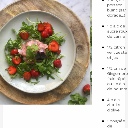
poisson
blanc (sar,
dorade...)
1 c à c de
sucre roux
de canne
1/2 citron
vert zeste
et jus
1/2 cm de
Gingembr
frais râpé
ou 1 c à s
de poudre
4 c à s
d'Huile
d’olive
1 poignée
de