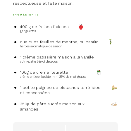
respectueuse et faite maison.
INGRÉDIENTS
400 g de fraises fraîches
gariguettes
quelques feuilles de menthe, ou basilic
herbes aromatique de saison
1 crème patissière maison à la vanille
voir recette liée ci dessous
100g de crème fleurette
crème entière liquide mini 33% de mat grasse
1 petite poignée de pistaches torréfiées
et concassées
350g de pâte sucrée maison aux
amandes