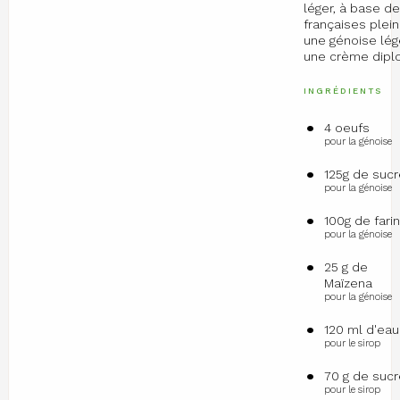
léger, à base de
françaises plei
une génoise lég
une crème dipl
INGRÉDIENTS
4 oeufs
pour la génoise
125g de sucr
pour la génoise
100g de fari
pour la génoise
25 g de
Maïzena
pour la génoise
120 ml d'eau
pour le sirop
70 g de sucr
pour le sirop