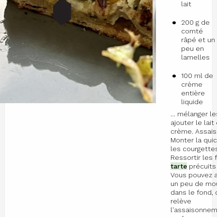
lait
200 g de
comté
râpé et un
peu en
lamelles
100 ml de
crème
entière
liquide
… mélanger le
ajouter le lait 
crème. Assais
Monter la qui
les courgette
Ressortir les
tarte
précuits 
Vous pouvez a
un peu de mo
dans le fond, 
relève
l'assaisonnem