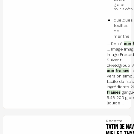
glace
pour la déco
quelques
feuilles
de
menthe
… Roulé
aux
… Image Imag
Image Précé
Suivant
zFieldgroup_
aux
fraises
L
version simpl
facile du frais
Ingrédients 2
fraises
garigu
5.48 200 g d
liquide …
Recette
Tatin de na
miel et thy