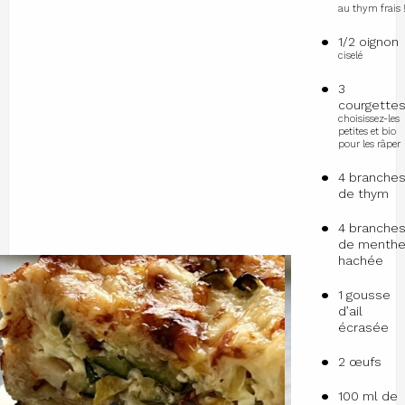
au thym frais 
1/2 oignon
ciselé
3
courgette
choisissez-les
petites et bio
pour les râper
4 branche
de thym
4 branche
de menth
hachée
1 gousse
d’ail
écrasée
2 œufs
100 ml de