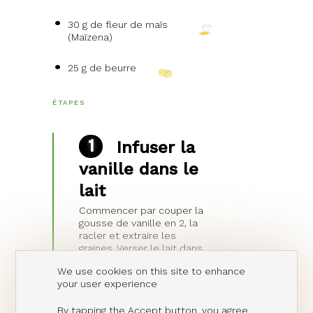
30 g de fleur de maïs
(Maïzena)
25 g de beurre
ÉTAPES
Infuser la
vanille dans le
lait
Commencer par couper la
gousse de vanille en 2, la
racler et extraire les
graines. Verser le lait dans
une casserole, ajouter la
We use cookies on this site to enhance
gousse et les graines et
your user experience
porter le lait jusqu'à
frémissement. Mettre hors
By tapping the Accept button, you agree
du feu, couvrir et laisser