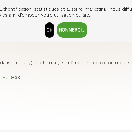
quiche) sont cuites, attendre un peu puis décercler. Dans l'idé
auffe avant de servir. Cela leur donne une meilleure tenue à l
uthentification, statistiques et aussi re-marketing : nous diff
es afin d'embellir votre utilisation du site.
sclun, vinaigrette agrumes - amandes grillées et baies roses
es !
OK
NON MERCI...
RETIRER LE CONSENTEMENT
 dans un plus grand format, et même sans cercle ou moule, f
TE
9.39