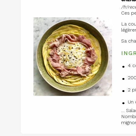
/fr/re
Ces pe
La cou
légère
Sa chai
ING
4 c
200
2 p
Un 
… Sal
Nombre
mignon