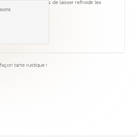
al, je prends le temps de laisser refroidir les
a découpe.
usons
.
açon tarte rustique !