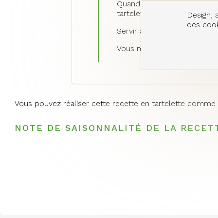
Quand les tartelettes (ou la 
tartelettes puis je les réch
Design, a
des cooki
Servir avec une salade de me
Vous m'en direz des nouvell
Vous pouvez réaliser cette recette en tartelette comme
NOTE DE SAISONNALITÉ DE LA RECET