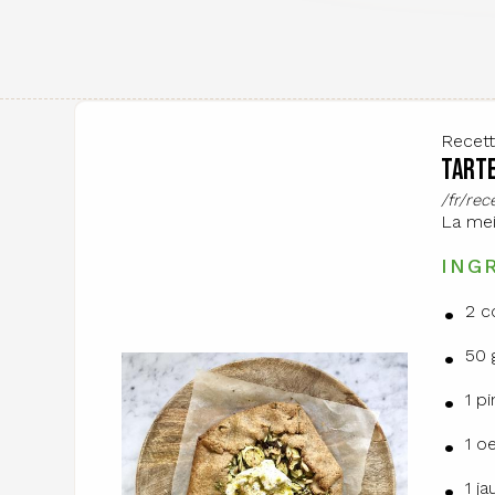
Recet
Tarte
/fr/re
La mei
ING
2 c
50 
1 p
1 o
1 j