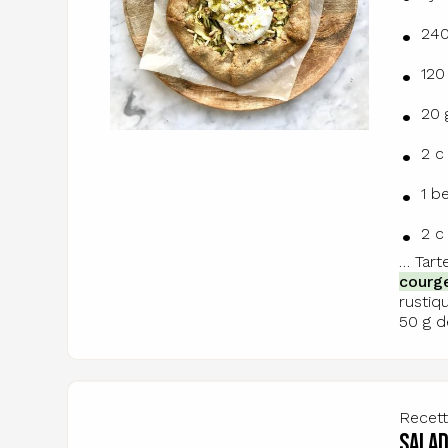
240
120
20 
2 c
1 b
2 c
… Tart
courg
rustiq
50 g d
Recet
Salad