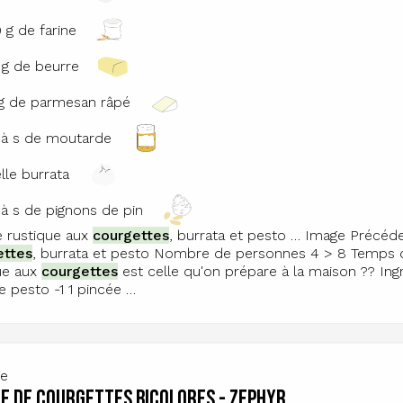
 g de farine
 g de beurre
g de parmesan râpé
 à s de moutarde
elle burrata
 à s de pignons de pin
e rustique aux
courgettes
, burrata et pesto … Image Précéde
ettes
, burrata et pesto Nombre de personnes 4 > 8 Temps de 
ue aux
courgettes
est celle qu'on prépare à la maison ?‍? In
e pesto -1 1 pincée …
te
e de courgettes bicolores - zephyr