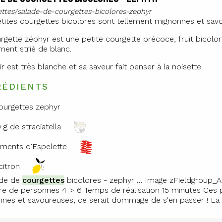
cettes/salade-de-courgettes-bicolores-zephyr
tites courgettes bicolores sont tellement mignonnes et sav
rgette zéphyr est une petite courgette précoce, fruit bicolor
ment strié de blanc.
r est très blanche et sa saveur fait penser à la noisette.
RÉDIENTS
ourgettes zephyr
 g de straciatella
iments d'Espelette
citron
ade de
courgettes
bicolores - zephyr … Image zFieldgroup_
 de personnes 4 > 6 Temps de réalisation 15 minutes Ces 
nes et savoureuses, ce serait dommage de s'en passer ! La 