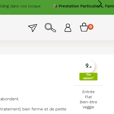
Prestation
Particuliers, Familles
Cheffe à domicile, je cuis
Menu
0
Menu
item
permanent
du
compte
de
9.
4
l'utilisateur
seasonality_
"De
saison"
Entrée
Plat
 abondent.
Bien-être
Veggie
 traitement) bien ferme et de petite