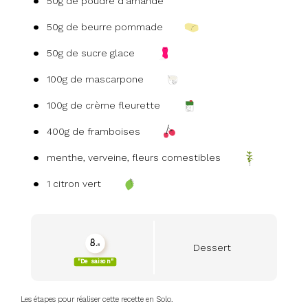
50g de poudre d'amande
50g de beurre pommade
50g de sucre glace
100g de mascarpone
100g de crème fleurette
400g de framboises
menthe, verveine, fleurs comestibles
1 citron vert
8.
Dessert
8
seasonality_view_content
"De saison"
Les étapes pour réaliser cette recette en Solo.