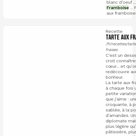
blanc d'oeuf …
Framboise
… F
aux framboise
Recette
Tarte aux fr
/fr/recettes/tart
fraises
C’est un desse
croit connaître
cœur… et qu’o
redécouvre av
bonheur.
La tarte aux fr
à chaque fois 
petite variatio
que j’aime : u
croquante, à p
sablée, à la p
d’amandes. U
diplomate ma
plus légère qu
pâtissière, plu