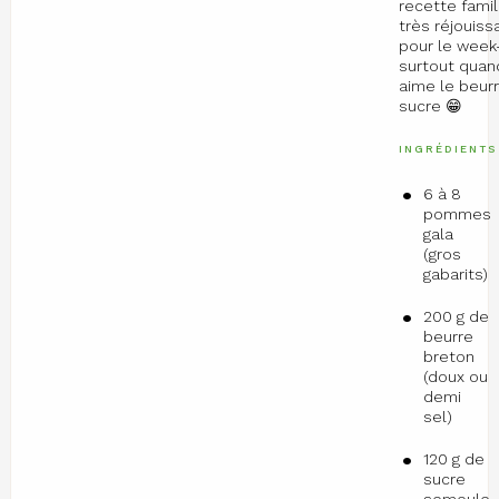
recette famil
très réjouiss
pour le week
surtout quan
aime le beurr
sucre 😁
INGRÉDIENTS
6 à 8
pommes
gala
(gros
gabarits)
200 g de
beurre
breton
(doux ou
demi
sel)
120 g de
sucre