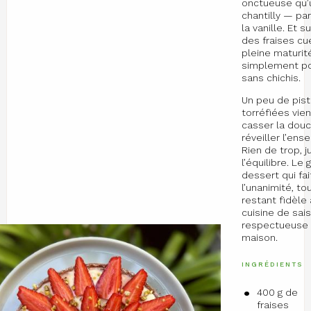
onctueuse qu’
chantilly — pa
la vanille. Et s
des fraises cue
pleine maturité
simplement p
sans chichis.
Un peu de pis
torréfiées vie
casser la douc
réveiller l’ens
Rien de trop, j
l’équilibre. Le
dessert qui fai
l’unanimité, to
restant fidèle
cuisine de sais
respectueuse e
maison.
INGRÉDIENTS
400 g de
fraises