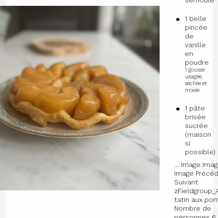
semoule
1 belle
pincée
de
vanille
en
poudre
1 gousse
usagée,
séchée et
mixée
1 pâte
brisée
sucrée
(maison
si
possible)
… Image Imag
Image Précé
Suivant
zFieldgroup_
tatin aux p
Nombre de
personnes 6 