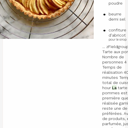
poudre
beurre
demi sel
confiture
d'abricot
pour le sirop
… zFieldgrou
Tarte aux p
Nombre de
personnes 4 
Temps de
réalisation 4
minutes Tem
total de cuis
hour
La
tarte
pommes es
première que 
réalisée gam
reste une d
préférées. A
de produits, 
parfumée, ju