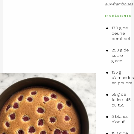
aux-framboises
INGRÉDIENTS
170 g de
beurre
demi-sel
250 g de
sucre
glace
135 g
d'amande
en poudre
55 g de
farine t45
ou t55
5 blancs
d'oeuf
150 g de