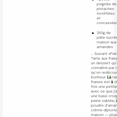
poignée de
pistaches
torréfiées
et
concassée
350g de
pâte sucré
maison aux
amandes
… Suivant zFie
Tarte aux frais
un dessert qu’
connaître par
qu’on redécou
bonheur.
La
tar
fraises est
à
c
fois une petite
avec ce que j’a
une base croq
peine sablée,
poudre d’aman
crème diplom
maison — plus