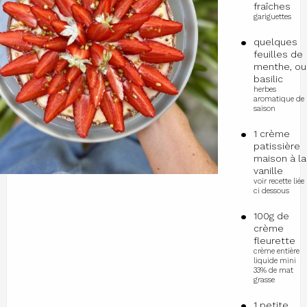
fraîches
gariguettes
quelques
feuilles de
menthe, ou
basilic
herbes
aromatique de
saison
1 crème
patissière
maison à la
vanille
voir recette liée
ci dessous
100g de
crème
fleurette
crème entière
liquide mini
33% de mat
grasse
1 petite