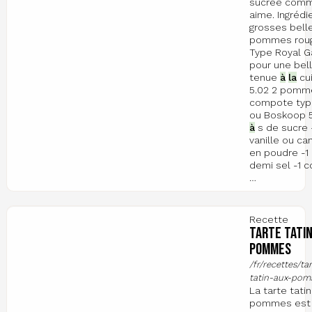
sucrée com
aime. Ingrédi
grosses bell
pommes rou
Type Royal G
pour une bel
tenue
à
la
cu
5.02 2 pom
compote typ
ou Boskoop 5
à
s de sucre 
vanille ou ca
en poudre -1
demi sel -1 c
…
Recette
Tarte tatin
pommes
/fr/recettes/ta
tatin-aux-po
La tarte tatin
pommes est