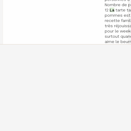
Nombre de p
12
La
tarte ta
pommes est
recette famil
très réjouiss
pour le week
surtout quan
aime le beurr
sucre 😁 Ingr
6
à
8 pommes
(gros gabarits
200 g de beu
breton (doux
demi sel) -1 
sucre semoul
belle pincée
cuiller. Pour v
recette en vi
c'est ici :) N
saisonnalité
recette 5.02
Recette liée
brisée pour
t
sucrées 8 pe
(recette de 