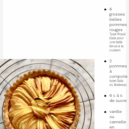
6
grosses
belles
pommes
rouges
Type Royal
Gala pour
une belle
tenue à la
cuisson
2
pommes
à
compote
type Gala
ou Boskoop
6 c à s
de sucre
vanille
ou
cannelle
en