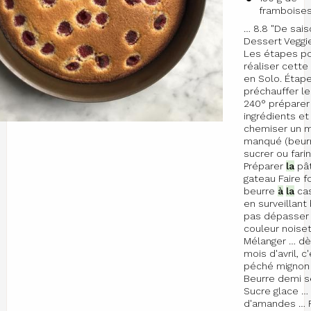
framboise
… 8.8 "De sais
Dessert Veggi
Les étapes p
réaliser cette
en Solo. Étape
préchauffer le
240° préparer
ingrédients et
chemiser un 
manqué (beurr
sucrer ou farin
Préparer
la
pâ
gateau Faire f
beurre
à
la
cas
en surveillant 
pas dépasse
couleur noiset
Mélanger … dè
mois d'avril, 
péché mignon 
Beurre demi s
Sucre glace …
d'amandes … F