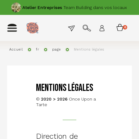
Aller
PRÉCÉDENT
SUIVANT
Atelier
Entreprises
Team Building dans vos locaux
au
contenu
principal
Menu
Toggle
0
Menu
navigation
permanent
item
du
compte
Accueil
fr
page
Mentions légales
de
l'utilisat
Mentions légales
©
2020 > 2026
Once Upon a
Tarte
Direction de