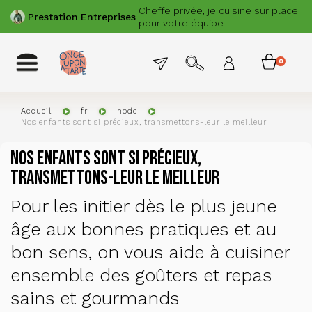
Aller
Cheffe privée, je cuisine sur place
PRÉCÉDENT
SUIVANT
Prestation
Entreprises
au
pour votre équipe
contenu
principal
Menu
Toggle
0
Menu
navigation
permanent
item
du
compte
Accueil
fr
node
Nos enfants sont si précieux, transmettons-leur le meilleur
de
l'utilisat
Nos enfants sont si précieux,
transmettons-leur le meilleur
Pour les initier dès le plus jeune
âge aux bonnes pratiques et au
bon sens, on vous aide à cuisiner
ensemble des goûters et repas
sains et gourmands