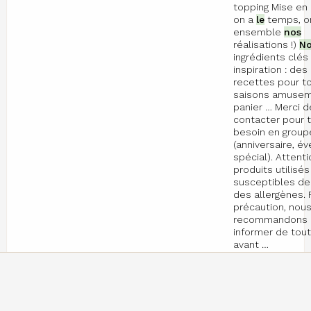
topping Mise en 
on a
le
temps, o
ensemble
nos
réalisations !)
N
ingrédients clés 
inspiration : des
recettes pour t
saisons amusem
panier … Merci 
contacter pour 
besoin en group
(anniversaire, 
spécial). Attenti
produits utilisé
susceptibles de
des allergènes. 
précaution, nou
recommandons 
informer de tout
avant …