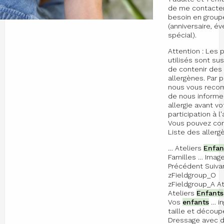
de me contacter
besoin en group
(anniversaire, 
spécial).
Attention : Les 
utilisés sont su
de contenir des
allergènes. Par 
nous vous rec
de nous informe
allergie avant vo
participation à l'
Vous pouvez con
Liste des allergè
… Ateliers
Enfan
Familles … Imag
Précédent Suiva
zFieldgroup_O
zFieldgroup_A At
Ateliers
Enfants
Vos
enfants
… in
taille et décou
Dressage avec d