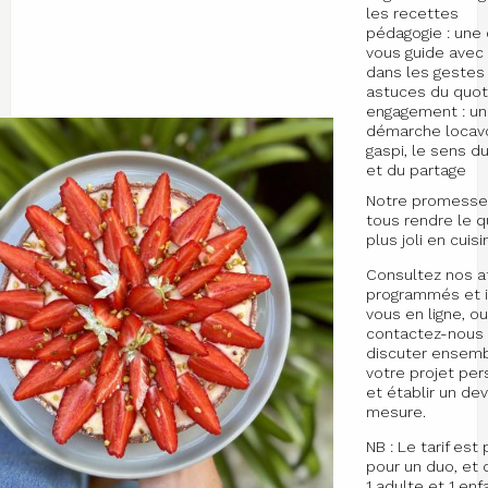
les recettes
pédagogie : une 
vous guide avec 
dans les gestes
astuces du quot
engagement : u
démarche locavo
gaspi, le sens du
et du partage
Notre promesse 
tous rendre le q
plus joli en cuisi
Consultez nos a
programmés et i
vous en ligne, o
contactez-nous
discuter ensem
votre projet per
et établir un dev
mesure.
NB : Le tarif es
pour un duo, et
1 adulte et 1 enf