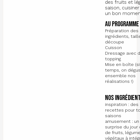
des fruits et l
saison, cuisine
un bon moment
Au programme 
Préparation des
ingrédients, taill
découpe
Cuisson
Dressage avec d
topping
Mise en boîte (si
temps, on dégu
ensemble nos
réalisations !)
Nos ingrédient
inspiration : des
recettes pour t
saisons
amusement : un 
surprise du jou
de fruits, légum
végétaux à intég