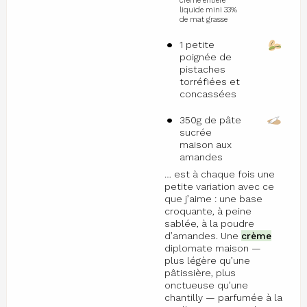
crème entière
liquide mini 33%
de mat grasse
1 petite
poignée de
pistaches
torréfiées et
concassées
350g de pâte
sucrée
maison aux
amandes
… est à chaque fois une
petite variation avec ce
que j’aime : une base
croquante, à peine
sablée, à la poudre
d’amandes. Une
crème
diplomate maison —
plus légère qu’une
pâtissière, plus
onctueuse qu’une
chantilly — parfumée à la