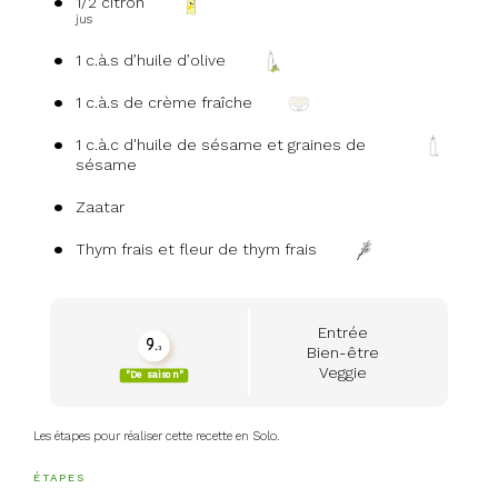
1/2 citron
jus
1 c.à.s d’huile d’olive
1 c.à.s de crème fraîche
1 c.à.c d'huile de sésame et graines de
sésame
Zaatar
Thym frais et fleur de thym frais
Entrée
9.
Bien-être
3
seasonality_view_content
Veggie
"De saison"
Les étapes pour réaliser cette recette en Solo.
ÉTAPES