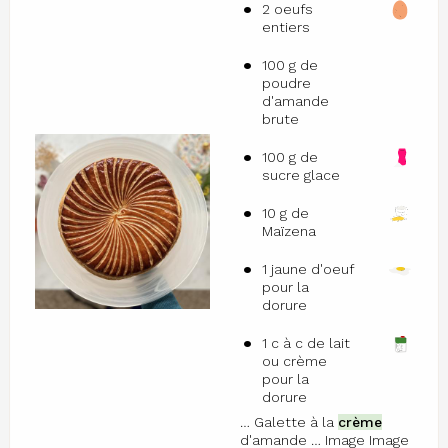
2 oeufs
entiers
100 g de
poudre
d'amande
brute
100 g de
sucre glace
10 g de
Maïzena
1 jaune d'oeuf
pour la
dorure
1 c à c de lait
ou crème
pour la
dorure
… Galette à la
crème
d'amande … Image Image