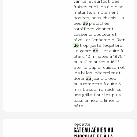
vanille. Et surtout, des
fraises cueillies à pleine
maturité, simplement
posées, sans chichis. Un
peu
de
pistaches
torréfiées viennent
casser la douceur et
réveiller l’ensemble. Rien
de
trop, juste l’équilibre.
Le genre
de
… et cuire à
blanc 10 minutes à 1870°
puis 10 minutes à 160° .
ôter le papier cuisson et
les billes, décercler et
dorer
au
jaune d'oeuf
puis remettre à cuire 5
min. Laisser refroidir sur
une grille. Pour les plus
passionné.e.s, limer la
pâte …
Recette
gâteau aérien au