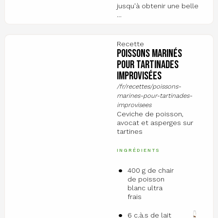
jusqu'à obtenir une belle
…
Recette
Poissons marinés
pour tartinades
improvisées
/fr/recettes/poissons-
marines-pour-tartinades-
improvisees
Ceviche de poisson,
avocat et asperges sur
tartines
INGRÉDIENTS
400 g de chair
de poisson
blanc ultra
frais
6 c.à.s de lait