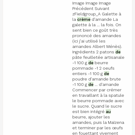
Image Image Image
Précédent Suivant
zFieldgroup_A Galette à
la
crème
d'amande La
galette à la … la fois. On
sent bien ce goût très
prononcé des amandes
(ici j'ai utilisé les
amandes Albert Ménès).
Ingrédients 2 patons
de
pâte feuilletée artisanale
-1 100 g
de
beurre
pommade -1 2 oeufs
entiers -1 100 g
de
poudre d'amande brute
-1 100 g
de
… d'amande
Commencer par crémer
en travaillant à la spatule
le beurre pommade avec
le sucre. Quand le sucre
est bien intégré
au
beurre, ajouter les
amandes, puis la Maïzena
et terminer par les œufs
en fouettant vivement