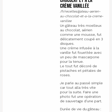
chocolat et à la
crème vanillée
/fr/recettes/gateau-aerien-
au-chocolat-et-a-la-creme-
vanillee
Un gâteau très moelleux
au chocolat, aérien
comme une mousse, fut
délicatement coupé en 3
disques.
Une crème infusée à la
vanille fut fouettée avec
un peu de mascarpone
pour la tenue.
Le tout fut décoré de
pistaches et pétales de
roses.
Je parle au passé simple
car tout alla très vite
pour la suite. Faire une
photo fut une opération
de sauvetage d’une part.
Durée de vie du gâteau :