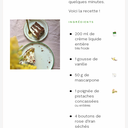
quelques minutes.
Voici la recette !
INGRÉDIENTS
200 ml de
crème liquide
entière
très froide
1 gousse de
vanille
50 g de
mascarpone
1 poignée de
pistaches
concassées
ou entières
4 boutons de
rose d'Iran
séchés