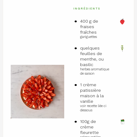
INGRÉDIENTS
400 g de
fraises
fraîches
gariguettes
quelques
feuilles de
menthe, ou
basilic
herbes aromatique
de saison
1 crème
patissière
maison à la
vanille
voir recette liée ci
dessous
100g de
crème
fleurette