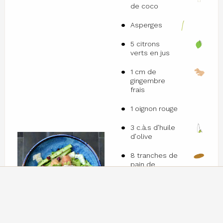
de coco
Asperges
5 citrons
verts en jus
1 cm de
gingembre
frais
1 oignon rouge
3 c.à.s d’huile
d’olive
8 tranches de
pain de
qualité
2 avocats
200 g de
jeunes