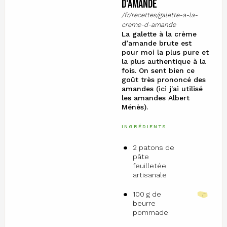
d'amande
/fr/recettes/galette-a-la-
creme-d-amande
La galette à la crème
d’amande brute est
pour moi la plus pure et
la plus authentique à la
fois. On sent bien ce
goût très prononcé des
amandes (ici j'ai utilisé
les amandes Albert
Ménès).
INGRÉDIENTS
2 patons de
pâte
feuilletée
artisanale
100 g de
beurre
pommade