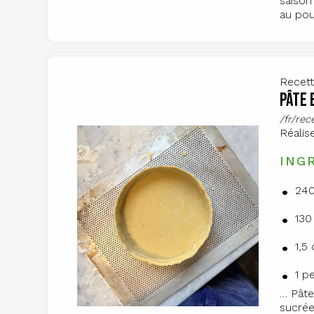
saison
au pour
Recet
Pâte 
/fr/re
Réalis
ING
240
130
1,5
1 p
… Pâte
sucrée