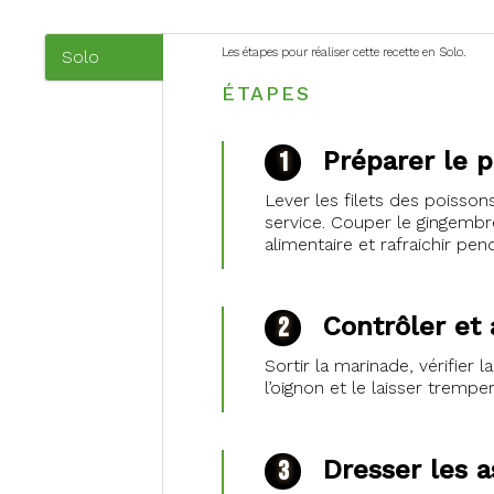
Les étapes pour réaliser cette recette en Solo.
Solo
(onglet
ÉTAPES
actif)
Préparer le 
Lever les filets des poisson
service. Couper le gingembre
alimentaire et rafraichir pen
Contrôler et 
Sortir la marinade, vérifier 
l’oignon et le laisser trempe
Dresser les a