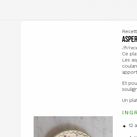
Recet
Asper
/fr/re
Ce pla
Les as
coulan
apport
Et pou
soulig
Un pla
ING
12 