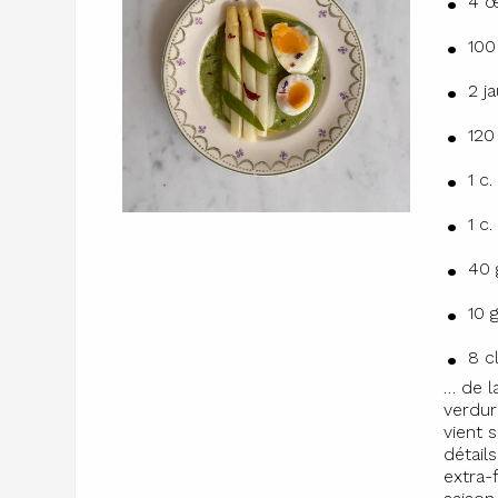
4 œ
100
2 j
120
1 c
1 c
40 
10 
8 c
… de l
verdur
vient 
détails
extra-