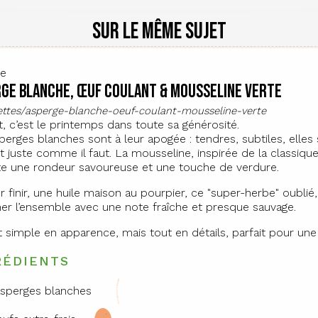
Sur le même sujet
te
ge blanche, œuf coulant & mousseline verte
cettes/asperge-blanche-oeuf-coulant-mousseline-verte
t, c’est le printemps dans toute sa générosité.
perges blanches sont à leur apogée : tendres, subtiles, elles
t juste comme il faut. La mousseline, inspirée de la classiqu
e une rondeur savoureuse et une touche de verdure.
r finir, une huile maison au pourpier, ce "super-herbe" oublié,
ner l’ensemble avec une note fraîche et presque sauvage.
t simple en apparence, mais tout en détails, parfait pour une
RÉDIENTS
asperges blanches