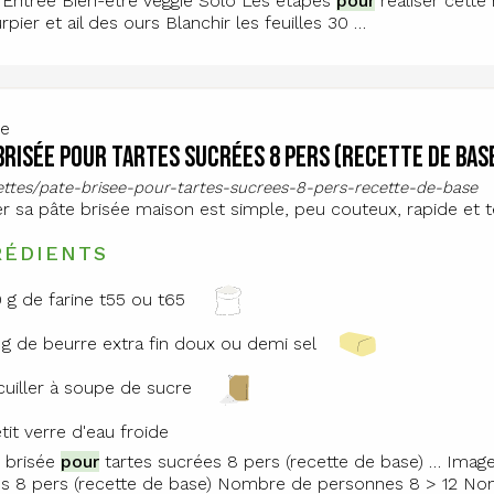
 Entrée Bien-être Veggie Solo Les étapes
pour
réaliser cette 
pier et ail des ours Blanchir les feuilles 30 …
te
brisée pour tartes sucrées 8 pers (recette de bas
cettes/pate-brisee-pour-tartes-sucrees-8-pers-recette-de-base
er sa pâte brisée maison est simple, peu couteux, rapide et t
RÉDIENTS
 g de farine t55 ou t65
 g de beurre extra fin doux ou demi sel
 cuiller à soupe de sucre
etit verre d'eau froide
 brisée
pour
tartes sucrées 8 pers (recette de base) … Imag
s 8 pers (recette de base) Nombre de personnes 8 > 12 Nom