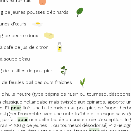
ufs extra-frais
 g de jeunes pousses d’épinards
aunes d'œufs
 g de beurre doux
. à café de jus de citron
. à soupe d’eau
g de feuilles de pourpier
g de feuilles d’ail des ours fraîches
l d’huile neutre (type pépins de raisin ou tournesol désodoris
a classique hollandaise mais twistée aux épinards, apporte 
e. Et
pour
finir, une huile maison au pourpier, ce "super-herb
souligner l’ensemble avec une note fraîche et presque sauvag
, parfait
pour
une belle tablée ou une entrée d’exception. In
frais -1 100 g de jeunes … ou tournesol désodorisé) -1 zField