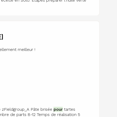
recette en Solo. Étapes préparer l'huile verte
e)
ellement meilleur !
e zFieldgroup_A Pâte brisée
pour
tartes
bre de parts 8-12 Temps de réalisation 5