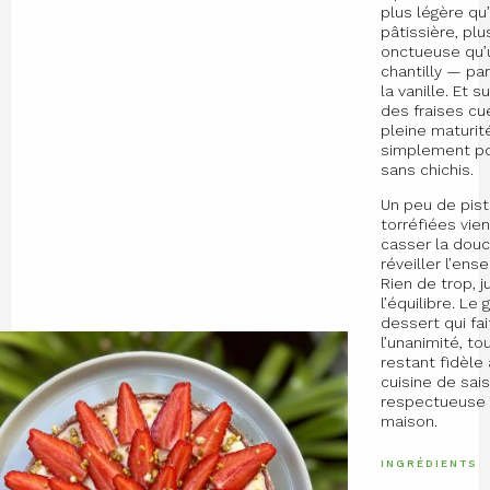
plus légère qu
pâtissière, plu
onctueuse qu’
chantilly — pa
la vanille. Et s
des fraises cue
pleine maturité
simplement p
sans chichis.
Un peu de pis
torréfiées vie
casser la douc
réveiller l’ens
Rien de trop, j
l’équilibre. Le
dessert qui fai
l’unanimité, to
restant fidèle
cuisine de sais
respectueuse e
maison.
INGRÉDIENTS