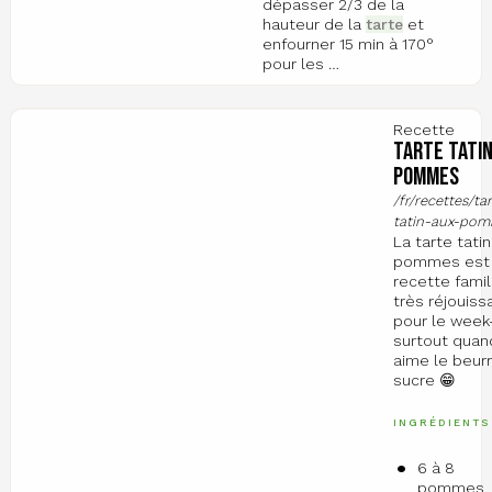
dépasser 2/3 de la
hauteur de la
tarte
et
enfourner 15 min à 170°
pour les …
Recette
Tarte tatin
pommes
/fr/recettes/ta
tatin-aux-po
La tarte tatin
pommes est
recette famil
très réjouiss
pour le week
surtout quan
aime le beurr
sucre 😁
INGRÉDIENTS
6 à 8
pommes