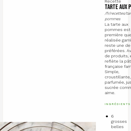
Recette
Tarte aux 
/fr/recettes/ta
pommes
La tarte aux
pommes est 
première que 
réalisée gam
reste une d
préférées. A
de produits, 
reflète la pât
française fami
Simple,
croustillante,
parfumée, ju
sucrée com
aime.
INGRÉDIENTS
6
grosses
belles