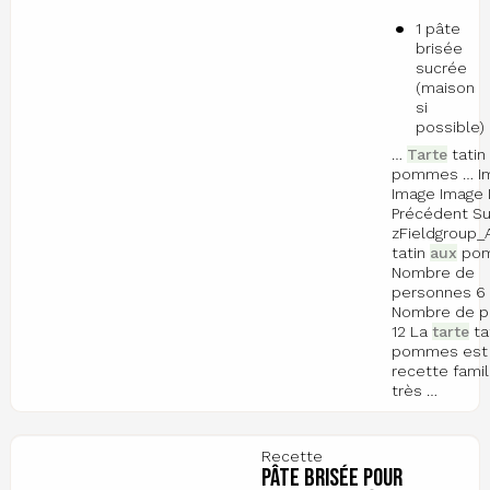
1 pâte
brisée
sucrée
(maison
si
possible)
…
Tarte
tatin
pommes … I
Image Image 
Précédent Su
zFieldgroup_
tatin
aux
po
Nombre de
personnes 6 
Nombre de p
12 La
tarte
ta
pommes est
recette famil
très …
Recette
Pâte brisée pour