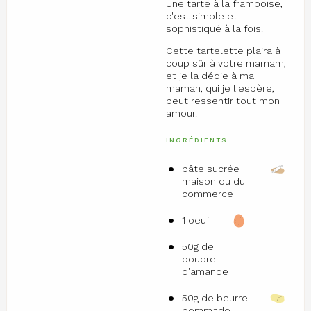
Une tarte à la framboise,
c'est simple et
sophistiqué à la fois.
Cette tartelette plaira à
coup sûr à votre mamam,
et je la dédie à ma
maman, qui je l'espère,
peut ressentir tout mon
amour.
INGRÉDIENTS
pâte sucrée
maison ou du
commerce
1 oeuf
50g de
poudre
d'amande
50g de beurre
pommade