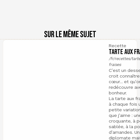
Sur le même sujet
Recette
Tarte aux fr
/fr/recettes/tart
fraises
C’est un desse
croit connaître
cœur… et qu’o
redécouvre av
bonheur.
La tarte aux fr
à chaque fois 
petite variatio
que j’aime : u
croquante, à p
sablée, à la p
d’amandes. U
diplomate ma