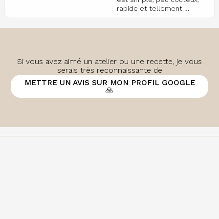
rapide et tellement …
Si vous avez aimé un atelier ou une recette, je vous
serais très reconnaissante de
METTRE UN AVIS SUR MON PROFIL GOOGLE
🙏
Once Upon a Lettre
S'ABONNER