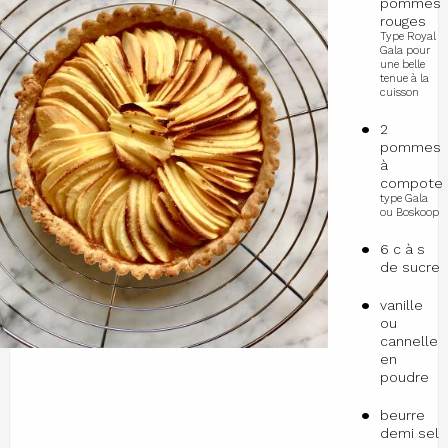
pommes
rouges
Type Royal
Gala pour
une belle
tenue à la
cuisson
2
pommes
à
compote
type Gala
ou Boskoop
6 c à s
de sucre
vanille
ou
cannelle
en
poudre
beurre
demi sel