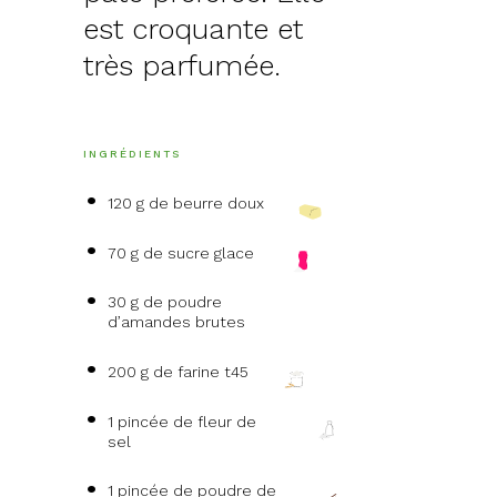
est croquante et
très parfumée.
INGRÉDIENTS
120 g de beurre doux
70 g de sucre glace
30 g de poudre
d’amandes brutes
200 g de farine t45
1 pincée de fleur de
sel
1 pincée de poudre de