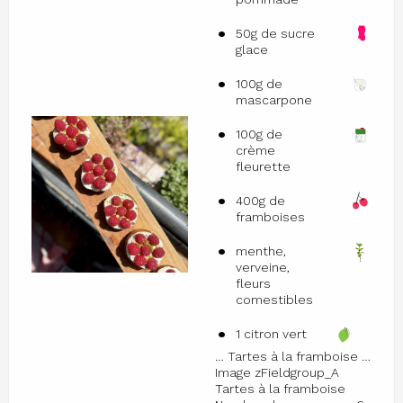
50g de sucre
glace
100g de
mascarpone
100g de
crème
fleurette
400g de
framboises
menthe,
verveine,
fleurs
comestibles
1 citron vert
… Tartes à la framboise …
Image zFieldgroup_A
Tartes à la framboise