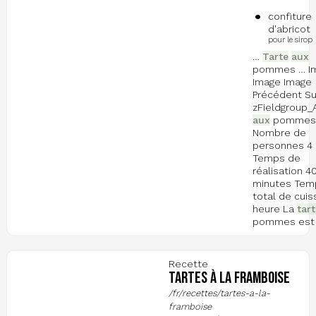
confiture
d'abricot
pour le sirop
…
Tarte
aux
pommes … I
Image Image
Précédent Su
zFieldgroup_
aux
pommes
Nombre de
personnes 4 
Temps de
réalisation 4
minutes Tem
total de cuis
heure La
tart
pommes est
Recette
Tartes à la framboise
/fr/recettes/tartes-a-la-
framboise