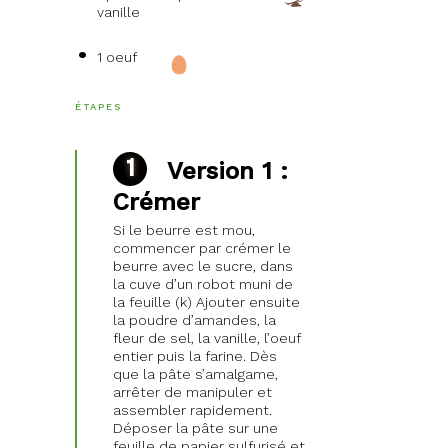
vanille
1 oeuf
ÉTAPES
Version 1 :
Crémer
Si le beurre est mou,
commencer par crémer le
beurre avec le sucre, dans
la cuve d’un robot muni de
la feuille (k) Ajouter ensuite
la poudre d’amandes, la
fleur de sel, la vanille, l’oeuf
entier puis la farine. Dès
que la pâte s’amalgame,
arrêter de manipuler et
assembler rapidement.
Déposer la pâte sur une
feuille de papier sulfurisé et