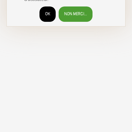
OK
NON MERCI...
RETIRER LE CONSENTEMENT