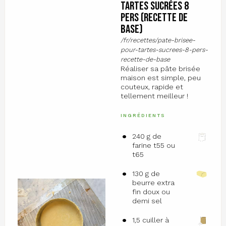
tartes sucrées 8
pers (recette de
base)
/fr/recettes/pate-brisee-
pour-tartes-sucrees-8-pers-
recette-de-base
Réaliser sa pâte brisée
maison est simple, peu
couteux, rapide et
tellement meilleur !
INGRÉDIENTS
240 g de
farine t55 ou
t65
130 g de
beurre extra
fin doux ou
demi sel
1,5 cuiller à