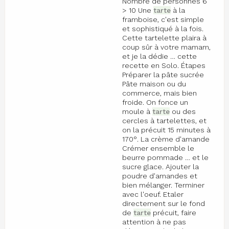
Nombre de personnes 6
> 10 Une
tarte
à la
framboise, c'est simple
et sophistiqué à la fois.
Cette tartelette plaira à
coup sûr à votre mamam,
et je la dédie … cette
recette en Solo. Étapes
Préparer la pâte sucrée
Pâte maison ou du
commerce, mais bien
froide. On fonce un
moule à
tarte
ou des
cercles à tartelettes, et
on la précuit 15 minutes à
170°. La crème d'amande
Crémer ensemble le
beurre pommade … et le
sucre glace. Ajouter la
poudre d'amandes et
bien mélanger. Terminer
avec l'oeuf. Etaler
directement sur le fond
de
tarte
précuit, faire
attention à ne pas