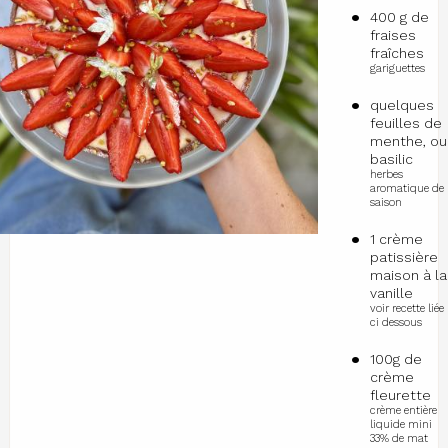
400 g de
fraises
fraîches
gariguettes
quelques
feuilles de
menthe, ou
basilic
herbes
aromatique de
saison
1 crème
patissière
maison à la
vanille
voir recette liée
ci dessous
100g de
crème
fleurette
crème entière
liquide mini
33% de mat