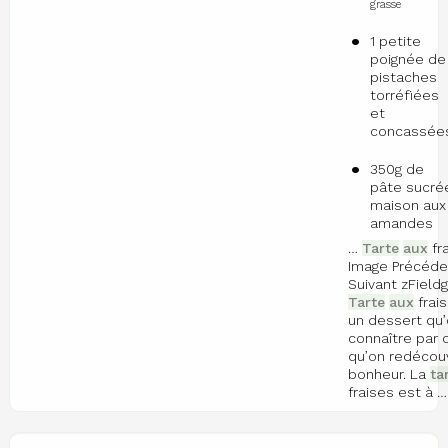
grasse
1 petite
poignée de
pistaches
torréfiées
et
concassée
350g de
pâte sucré
maison aux
amandes
…
Tarte
aux
fr
Image Précéde
Suivant zField
Tarte
aux
frai
un dessert qu’
connaître par
qu’on redécou
bonheur. La
ta
fraises est à …