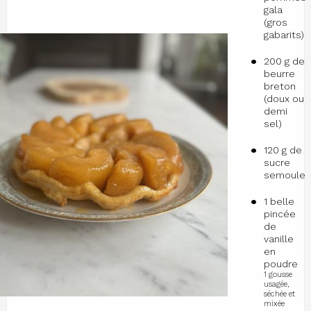
gala
(gros
gabarits)
200 g de
beurre
breton
(doux ou
demi
sel)
120 g de
sucre
semoule
1 belle
pincée
de
vanille
en
poudre
1 gousse
usagée,
séchée et
mixée