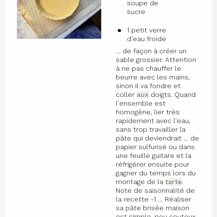
soupe de
sucre
1 petit verre
d'eau froide
… de façon à créer un
sable grossier. Attention
à ne pas chauffer le
beurre avec les mains,
sinon il va fondre et
coller
aux
doigts. Quand
l'ensemble est
homogène, lier très
rapidement avec l'eau,
sans trop travailler la
pâte qui deviendrait … de
papier sulfurisé ou dans
une feuille guitare et la
réfrigérer ensuite pour
gagner du temps lors du
montage de la
tarte
.
Note de saisonnalité de
la recette -1 … Réaliser
sa pâte brisée maison
est simple, peu couteux,