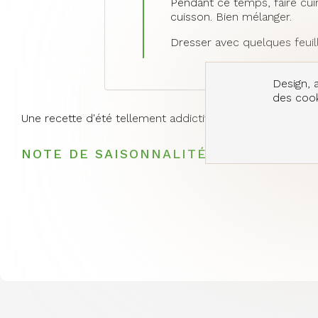
Pendant ce temps, faire cuir
cuisson. Bien mélanger.
Dresser avec quelques feuil
Design, a
des cooki
Une recette d'été tellement addictive, vous me direz ce
NOTE DE SAISONNALITÉ DE LA RECET