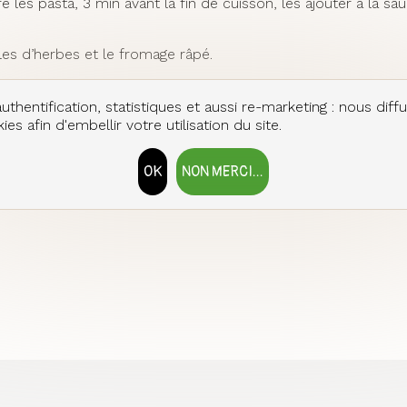
e les pasta, 3 min avant la fin de cuisson, les ajouter à la
les d’herbes et le fromage râpé.
uthentification, statistiques et aussi re-marketing : nous diff
es afin d'embellir votre utilisation du site.
 que vous en pensez !
OK
NON MERCI...
RETIRER LE CONSENTEMENT
TE
9.36