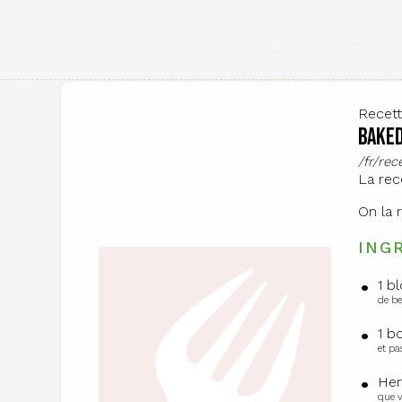
Recet
Baked
/fr/re
La rec
On la 
ING
1 b
de be
1 b
et pa
Her
que v