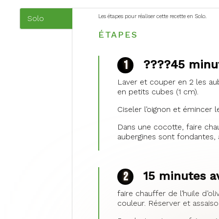
Les étapes pour réaliser cette recette en Solo.
Solo
(onglet
ÉTAPES
actif)
?‍?‍?‍?45 min
Laver et couper en 2 les au
en petits cubes (1 cm).
Ciseler l’oignon et émincer l
Dans une cocotte, faire chauf
aubergines sont fondantes, a
15 minutes av
faire chauffer de l’huile d’o
couleur. Réserver et assais