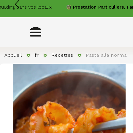
Aller
s vos locaux
Prestation
Particuliers, Familles
Cheff
au
contenu
principal
Toggle
navigation
Accueil
fr
Recettes
Pasta alla norma
Image
Image
Image
Image