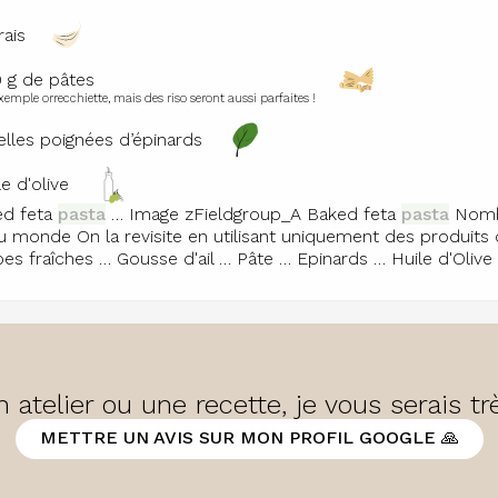
frais
 g de pâtes
xemple orrecchiette, mais des riso seront aussi parfaites !
elles poignées d’épinards
le d'olive
ed feta
pasta
… Image zFieldgroup_A Baked feta
pasta
Nombr
u monde On la revisite en utilisant uniquement des produits 
es fraîches … Gousse d'ail … Pâte … Epinards … Huile d'Oliv
 atelier ou une recette, je vous serais t
METTRE UN AVIS SUR MON PROFIL GOOGLE 🙏