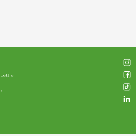
.
Réseaux
 Lettre
e