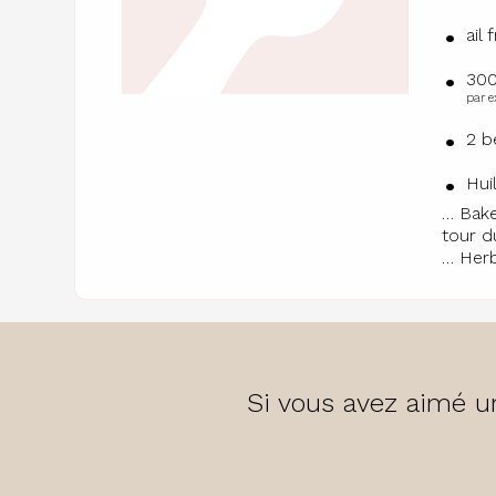
ail 
300
par e
2 b
Hui
… Bak
tour d
… Herb
Si vous avez aimé un