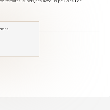
 sauce tomates-aubergines avec un peu d'eau de
usons