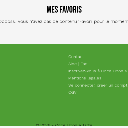
Mes favoris
Ooopss.. Vous n'avez pas de contenu 'Favori' pour le moment
Footer
Contact
Aide | Faq
menu
Inscrivez-vous à Once Upon A
Mentions légales
Se connecter, créer un compt
CGV
© 2026 - Once Upon a Tarte