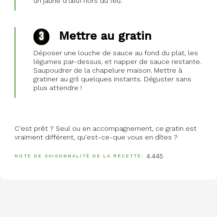
un jaune d’œuf hors du feu.
Mettre au gratin
Déposer une louche de sauce au fond du plat, les
légumes par-dessus, et napper de sauce restante.
Saupoudrer de la chapelure maison. Mettre à
gratiner au gril quelques instants. Déguster sans
plus attendre !
C'est prêt ? Seul ou en accompagnement, ce gratin est
vraiment différent, qu'est-ce-que vous en dîtes ?
4.445
NOTE DE SAISONNALITÉ DE LA RECETTE