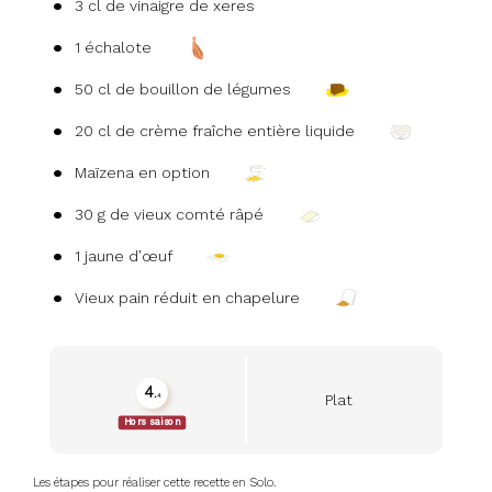
3 cl de vinaigre de xeres
1 échalote
50 cl de bouillon de légumes
20 cl de crème fraîche entière liquide
Maïzena en option
30 g de vieux comté râpé
1 jaune d’œuf
Vieux pain réduit en chapelure
4.
Plat
4
seasonality_view_content
Hors saison
Les étapes pour réaliser cette recette en Solo.