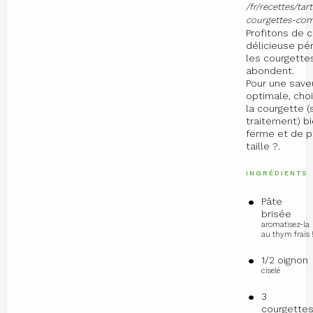
/fr/recettes/tar
courgettes-com
Profitons de 
délicieuse pé
les courgette
abondent.
Pour une save
optimale, cho
la courgette (
traitement) b
ferme et de p
taille ?.
INGRÉDIENTS
Pâte
brisée
aromatisez-la
au thym frais 
1/2 oignon
ciselé
3
courgette