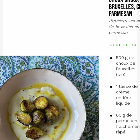
Bruxelles, c
parmesan
/fr/recettes/ch
de-bruxelles-c
parmesan
INGRÉDIENTS
500 g de
choux de
Bruxelles
(bio)
1 tasse de
crème
entière
liquide
60 g de
parmesan
fraîchemen
râpé