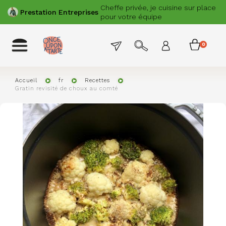
Aller
Cheffe privée, je cuisine sur place
PRÉCÉDENT
SUIVANT
Prestation
Entreprises
au
pour votre équipe
contenu
principal
Menu
Toggle
0
Menu
navigation
permanent
item
du
compte
Accueil
fr
Recettes
Gratin revisité de choux au comté
de
l'utilisat
Image