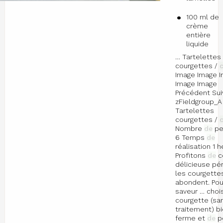
100 ml de
crème
entière
liquide
… Tartelettes
courgettes /
Image Image 
Image Image
Précédent Sui
zFieldgroup_A
Tartelettes
courgettes /
Nombre
de
pe
6 Temps
de
réalisation 1 
Profitons
de
c
délicieuse pé
les courgette
abondent. Pou
saveur … chois
courgette (sa
traitement) b
ferme et
de
pe