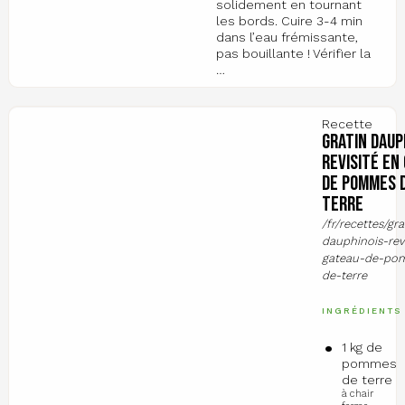
solidement en tournant
les bords. Cuire 3-4 min
dans l’eau frémissante,
pas bouillante ! Vérifier la
…
Recette
Gratin daup
revisité en
de pommes 
terre
/fr/recettes/gra
dauphinois-rev
gateau-de-po
de-terre
INGRÉDIENTS
1 kg de
pommes
de terre
à chair