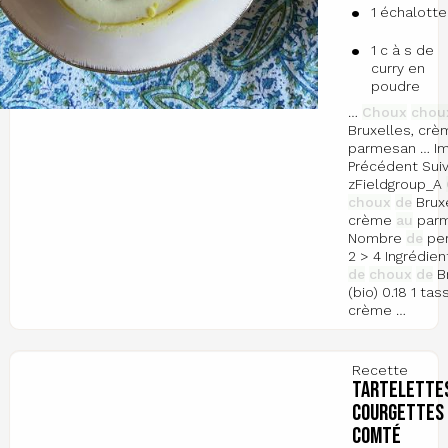
1 échalotte
1 c à s de
curry en
poudre
…
Choux
chou
Bruxelles, cr
parmesan … I
Précédent Sui
zFieldgroup_A
choux
de
Bruxe
crème
au
par
Nombre
de
pe
2 > 4 Ingrédien
de
choux
de
Br
(bio) 0.18 1 ta
crème …
Recette
Tartelette
courgettes 
comté