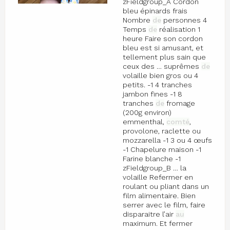
zFieldgroup_A Cordon
bleu épinards frais
Nombre
de
personnes 4
Temps
de
réalisation 1
heure Faire son cordon
bleu est si amusant, et
tellement plus sain que
ceux des … suprêmes
de
volaille bien gros ou 4
petits. -1 4 tranches
jambon fines -1 8
tranches
de
fromage
(200g environ)
emmenthal,
comté
,
provolone, raclette ou
mozzarella -1 3 ou 4 œufs
-1 Chapelure maison -1
Farine blanche -1
zFieldgroup_B … la
volaille Refermer en
roulant ou pliant dans un
film alimentaire. Bien
serrer avec le film, faire
disparaitre l’air
au
maximum. Et fermer