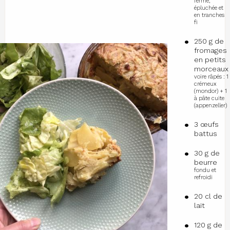
ferme,
épluchée et
en tranches
fi
250 g de
fromages
en petits
morceaux
voire râpés : 1
crémeux
(mondor) + 1
à pâte cuite
(appenzeller)
3 œufs
battus
30 g de
beurre
fondu et
refroidi
20 cl de
lait
120 g de