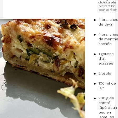
choisissez-les
petites et bio
pour les râper
4 branche
de thym
4 branche
de menth
hachée
1 gousse
d’ail
écrasée
2 œufs
100 ml de
lait
200 g de
comté
râpé et un
peu en
lamelles