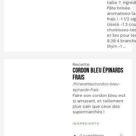
taille ?. Ingré
Pâte brisée
aromatisez-l
frais ! -1 1/2 o
ciselé -1 3 co
choisissez-le
et bio pour le
9.39 4 branc
thym -1 …
Recette
Cordon bleu épinards
frais
/fr/recettes/cordon-bleu-
epinards-frais
Faire son cordon bleu est
si amusant, et tellement
plus sain que ceux des
supermarchés !
INGRÉDIENTS
2 suprêmes