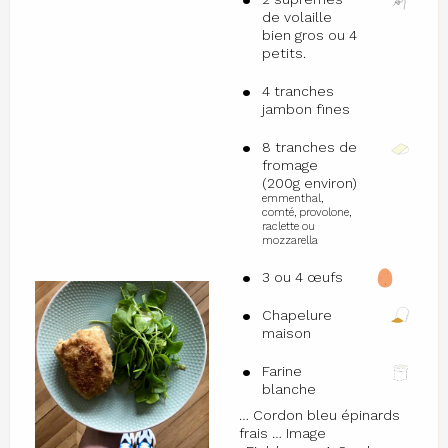
de volaille
bien gros ou 4
petits.
4 tranches
jambon fines
8 tranches de
fromage
(200g environ)
emmenthal,
comté, provolone,
raclette ou
mozzarella
3 ou 4 œufs
Chapelure
maison
Farine
blanche
… Cordon bleu épinards
frais … Image